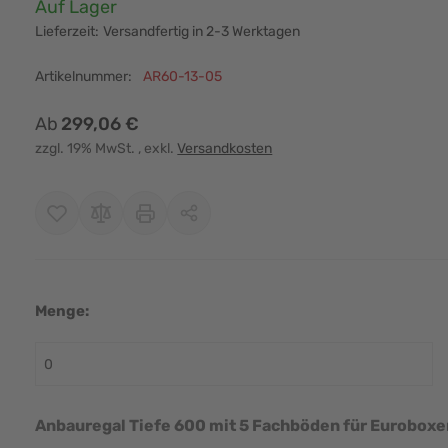
Verfügbarkeit:
Auf Lager
Lieferzeit:
Versandfertig in 2-3 Werktagen
Artikelnummer:
AR60-13-05
Ab
299,06 €
zzgl. 19% MwSt.
, exkl.
Versandkosten
Menge:
r image
View larger image
View larger image
View larger image
View larger i
Anbauregal Tiefe 600 mit 5 Fachböden für Eurobox