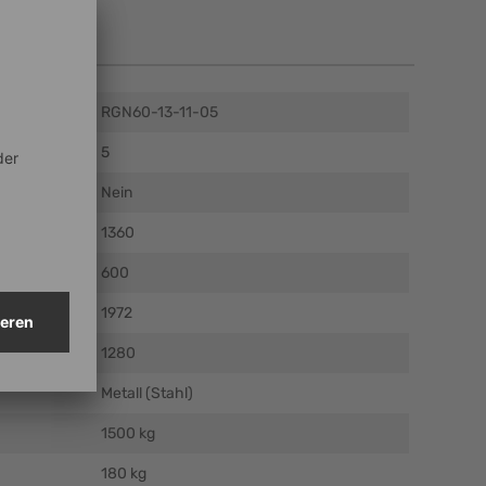
en
RGN60-13-11-05
5
Nein
m)
1360
)
600
)
1972
mm)
1280
Metall (Stahl)
1500 kg
180 kg