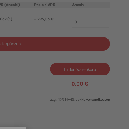
PE (Anzahl)
Preis / VPE
Anzahl
ück (1)
+ 299,06 €
d ergänzen
In den Warenkorb
0,00 €
zzgl. 19% MwSt.
, exkl.
Versandkosten