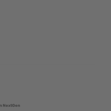
mage
View larger image
View larger image
View larger image
View larger ima
en NextGen