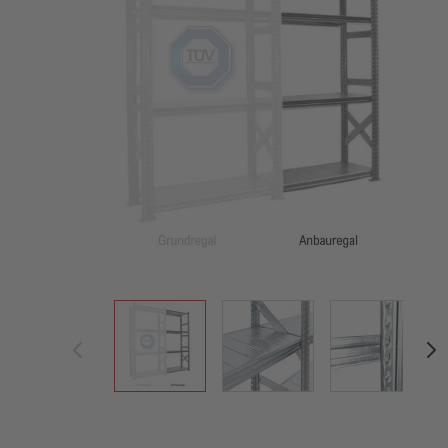
View larger image
View larger image
View large