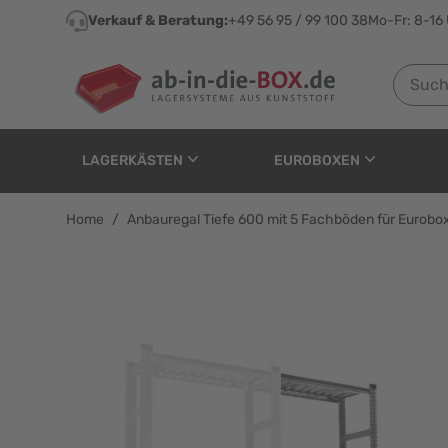
Direkt zum Inhalt
Verkauf & Beratung:
+49 56 95 / 99 100 38
Mo-Fr: 8-16
Suchen n
LAGERKÄSTEN
EUROBOXEN
Home
/
Anbauregal Tiefe 600 mit 5 Fachböden für Eurob
Anbauregal Tiefe 600 