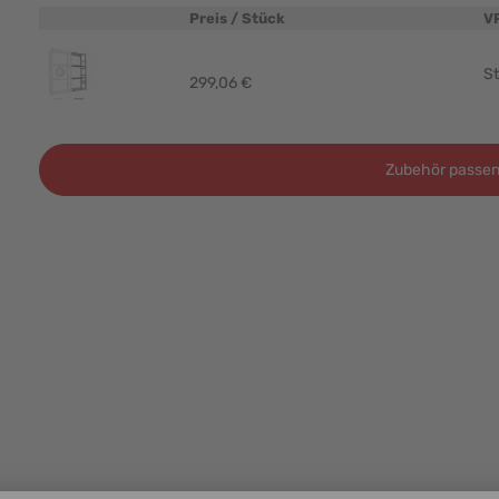
Preis / Stück
V
Produktbild
St
299,06 €
Zubehör passen