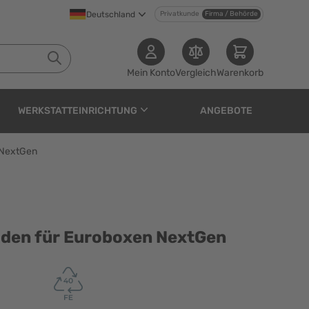
Deutschland
Privatkunde
Firma / Behörde
Mein Konto
Vergleich
Warenkorb
WERKSTATTEINRICHTUNG
ANGEBOTE
 NextGen
roboxen NextGen
öden für Euroboxen NextGen