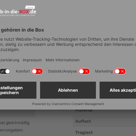
Technische Dat
Artikelnummer
Anzahl Fächer
Lebensmittelechtheit
Außenmaß Breite (mm ± 5 m
Außenmaß Tiefe (mm ± 5 mm
600+450x600 mm)
Außenmaß Höhe (mm ± 5 mm
Lichtes Maß Breite (mm ± 5 
Material
Auflast
bei gleichmäßig
lervorgaben.
Traglast