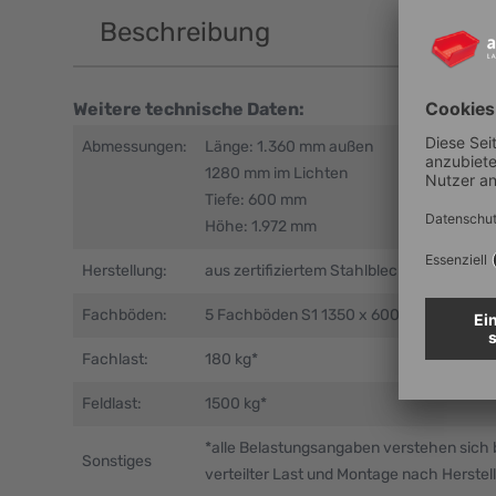
Beschreibung
Weitere technische Daten:
Abmessungen:
Länge: 1.360 mm außen
1280 mm im Lichten
Tiefe: 600 mm
Höhe: 1.972 mm
Herstellung:
aus zertifiziertem Stahlblech (verzinkt)
Fachböden:
5 Fachböden S1 1350 x 600 mm (900x
Fachlast:
180 kg*
Feldlast:
1500 kg*
*alle Belastungsangaben verstehen sich 
Sonstiges
verteilter Last und Montage nach Herstel