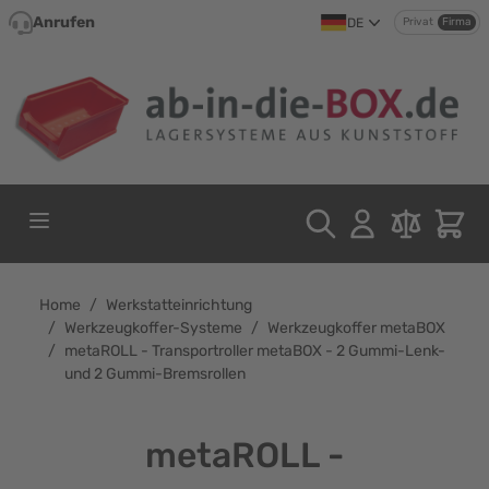
Direkt zum Inhalt
Anrufen
DE
Privat
Firma
Home
/
Werkstatteinrichtung
/
Werkzeugkoffer-Systeme
/
Werkzeugkoffer metaBOX
/
metaROLL - Transportroller metaBOX - 2 Gummi-Lenk-
und 2 Gummi-Bremsrollen
metaROLL -