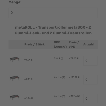
Menge:
metaROLL - Transportroller metaBOX - 2
Gummi-Lenk- und 2 Gummi-Bremsrollen
VPE
Preis /
Preis / Stück
Anzahl
Produktbild
(Anzahl)
VPE
Stück (1)
+ 72,63 €
72,63 €
Karton (2)
+ 138,72 €
69,36 €
Karton (6)
+ 392,61 €
65,44 €