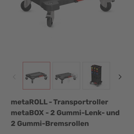
View larger image
View larger image
View larger image
View
metaROLL - Transportroller
metaBOX - 2 Gummi-Lenk- und
2 Gummi-Bremsrollen