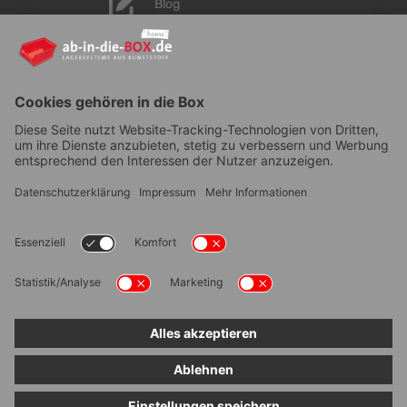
Blog
YouTube
AGB
|
Lieferung
|
Zahlungsarten
|
Datenschutz
|
Bestellvorgang
|
Impressum
|
Information zur
Barrierefreiheit
© ab-in-die-BOX 2026