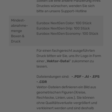
Sollten Sie eine andere Platzierung Ihres
Druckes wünschen, wenden Sie sich
bitte an unsere Support-Hotline
Mindest-
Eurobox NextGen Color: 100 Stück
abnahme-
Eurobox NextGen Grip: 100 Stück
menge
Eurobox NextGen Economy: 100 Stück
Boxen &
Druck
Für einen fachgerecht ausgeführten
Druck bitten wir Sie, uns Ihr Logo in Form
einer „
Vektor-Datei
“ zukommen zu
lassen,
Dateiendungen sind:
• .PDF • .AI • .EPS
• .CDR
Vektor-Dateien definieren ein Bild aus
geometrischen Figuren (Kreise,
Rechtecke, Linien, usw.). Sie können
ohne Qualitätsverluste vergrößert und
verkleinert werden und sind deshalb