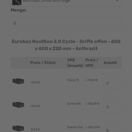
Anthrazit, ohne Griffringe
Menge:
Eurobox NextGen 2.0 Cycle - Griffe offen - 600
x 400 x 220 mm - Anthrazit
VPE
Preis /
Preis / Stück
Anzahl
Produktbild
(Anzahl)
VPE
Stück (1)
+ 14,54 €
14,54 €
Karton (8)
+ 108,29 €
13,54 €
Palette (36)
+ 386,23 €
10,73 €