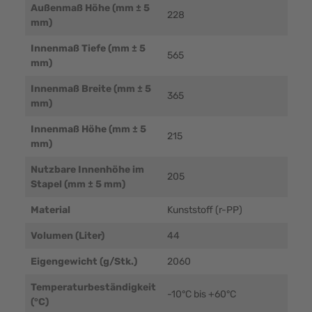
Außenmaß Höhe (mm ± 5
228
mm)
Innenmaß Tiefe (mm ± 5
565
mm)
Innenmaß Breite (mm ± 5
365
mm)
Innenmaß Höhe (mm ± 5
215
mm)
Nutzbare Innenhöhe im
205
Stapel (mm ± 5 mm)
Material
Kunststoff (r-PP)
Volumen (Liter)
44
Eigengewicht (g/Stk.)
2060
Temperaturbeständigkeit
-10°C bis +60°C
(°C)