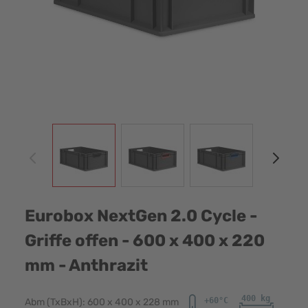
View larger image
View larger image
View larger image
View
Eurobox NextGen 2.0 Cycle -
Griffe offen - 600 x 400 x 220
mm - Anthrazit
Abm (TxBxH): 600 x 400 x 228 mm