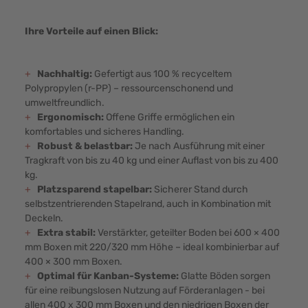
Ihre Vorteile auf einen Blick:
+
Nachhaltig:
Gefertigt aus 100 % recyceltem
Polypropylen (r-PP) – ressourcenschonend und
umweltfreundlich.
+
Ergonomisch:
Offene Griffe ermöglichen ein
komfortables und sicheres Handling.
+
Robust & belastbar:
Je nach Ausführung mit einer
Tragkraft von bis zu 40 kg und einer Auflast von bis zu 400
kg.
+
Platzsparend stapelbar:
Sicherer Stand durch
selbstzentrierenden Stapelrand, auch in Kombination mit
Deckeln.
+
Extra stabil:
Verstärkter, geteilter Boden bei 600 × 400
mm Boxen mit 220/320 mm Höhe – ideal kombinierbar auf
400 × 300 mm Boxen.
+
Optimal für Kanban-Systeme:
Glatte Böden sorgen
für eine reibungslosen Nutzung auf Förderanlagen - bei
allen 400 x 300 mm Boxen und den niedrigen Boxen der