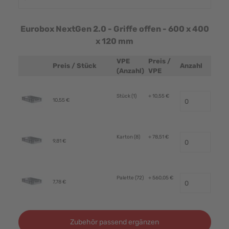
Eurobox NextGen 2.0 - Griffe offen - 600 x 400
x 120 mm
VPE
Preis /
Preis / Stück
Anzahl
Produktbild
(Anzahl)
VPE
Stück (1)
+ 10,55 €
10,55 €
Karton (8)
+ 78,51 €
9,81 €
Palette (72)
+ 560,05 €
7,78 €
Zubehör passend ergänzen