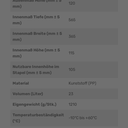
Außenmaß Höhe (mm ± 5
120
mm)
Innenmaß Tiefe (mm ± 5
565
mm)
Innenmaß Breite (mm ± 5
365
mm)
Innenmaß Höhe (mm ± 5
115
mm)
Nutzbare Innenhöhe im
105
Stapel (mm ± 5 mm)
Material
Kunststoff (PP)
Volumen (Liter)
23
Eigengewicht (g/Stk.)
1210
Temperaturbeständigkeit
-10°C bis +60°C
(°C)