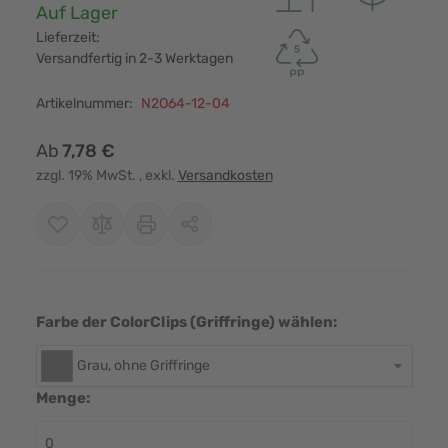
Verfügbarkeit:
Auf Lager
Lieferzeit:
Versandfertig in 2-3 Werktagen
Artikelnummer:
N2O64-12-04
Ab
7,78 €
zzgl. 19% MwSt.
, exkl.
Versandkosten
Farbe der ColorClips (Griffringe) wählen:
Grau, ohne Griffringe
Menge: