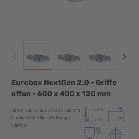
View larger image
View larger image
View larger image
View
Eurobox NextGen 2.0 - Griffe
offen - 600 x 400 x 120 mm
Abm (TxBxH): 600 x 400 x 120 mm
| farbige ColorClips (Griffringe)
wählbar