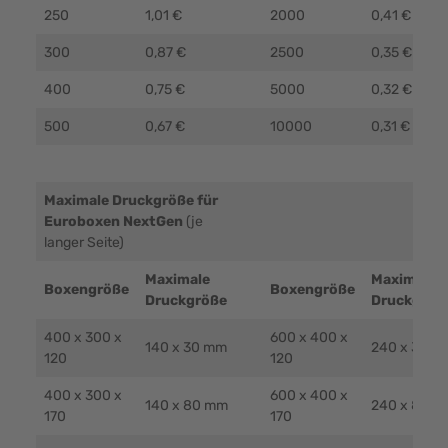
250
1,01 €
2000
0,41 €
300
0,87 €
2500
0,35 €
400
0,75 €
5000
0,32 €
500
0,67 €
10000
0,31 €
Maximale Druckgröße für
Euroboxen NextGen
(je
langer Seite)
Maximale
Maximale
Boxengröße
Boxengröße
Druckgröße
Druckgröß
400 x 300 x
600 x 400 x
140 x 30 mm
240 x 30 m
120
120
400 x 300 x
600 x 400 x
140 x 80 mm
240 x 80 m
170
170