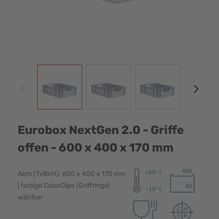
View larger image
View larger image
View larger image
View
Eurobox NextGen 2.0 - Griffe
offen - 600 x 400 x 170 mm
Abm (TxBxH): 600 x 400 x 170 mm
| farbige ColorClips (Griffringe)
wählbar