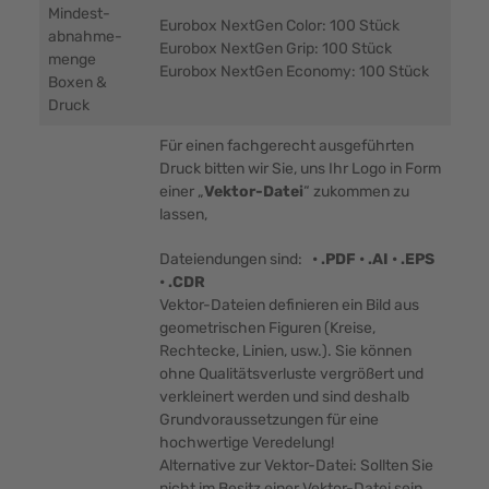
Mindest-
Eurobox NextGen Color: 100 Stück
abnahme-
Eurobox NextGen Grip: 100 Stück
menge
Eurobox NextGen Economy: 100 Stück
Boxen &
Druck
Für einen fachgerecht ausgeführten
Druck bitten wir Sie, uns Ihr Logo in Form
einer „
Vektor-Datei
“ zukommen zu
lassen,
Dateiendungen sind:
• .PDF • .AI • .EPS
• .CDR
Vektor-Dateien definieren ein Bild aus
geometrischen Figuren (Kreise,
Rechtecke, Linien, usw.). Sie können
ohne Qualitätsverluste vergrößert und
verkleinert werden und sind deshalb
Grundvoraussetzungen für eine
hochwertige Veredelung!
Alternative zur Vektor-Datei: Sollten Sie
nicht im Besitz einer Vektor-Datei sein,