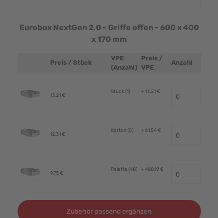
Eurobox NextGen 2.0 - Griffe offen - 600 x 400
x 170 mm
VPE
Preis /
Preis / Stück
Anzahl
Produktbild
(Anzahl)
VPE
Stück (1)
+ 13,21 €
13,21 €
Karton (5)
+ 61,54 €
12,31 €
Palette (48)
+ 468,19 €
9,75 €
Zubehör passend ergänzen