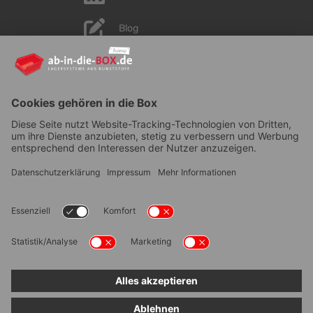
Blog
YouTube
AGB
|
Lieferung
|
Zahlungsarten
|
Datenschutz
|
Bestellvorgang
|
Impressum
|
Information zur
Barrierefreiheit