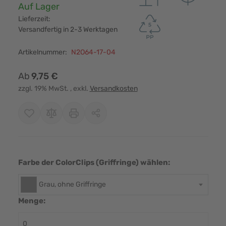
Verfügbarkeit:
Auf Lager
Lieferzeit:
Versandfertig in 2-3 Werktagen
Artikelnummer:
N2O64-17-04
Ab
9,75 €
zzgl. 19% MwSt.
, exkl.
Versandkosten
Farbe der ColorClips (Griffringe) wählen:
Grau, ohne Griffringe
Menge: