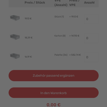
VPE
Preis /
Preis / Stück
Anzahl
Produktbild
(Anzahl)
VPE
Stück (1)
+ 19,13 €
19,13 €
Karton (8)
+ 147,15 €
18,39 €
Palette (36)
+ 582,74 €
16,19 €
Zubehör passend ergänzen
In den Warenkorb
0,00 €