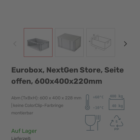
View larger image
View larger image
View larger image
View
Eurobox, NextGen Store, Seite
offen, 600x400x220mm
Abm (TxBxH): 600 x 400 x 228 mm
| keine ColorClip-Farbringe
montierbar
Verfügbarkeit:
Auf Lager
Lieferzeit: