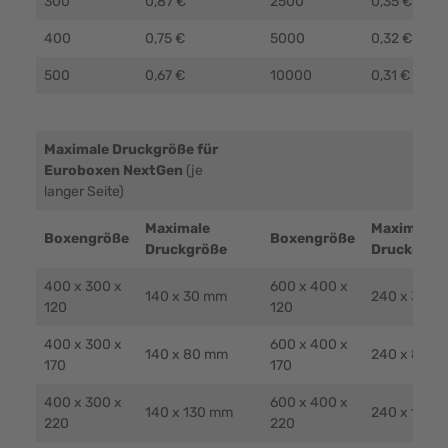
300
0,87 €
2500
0,35 €
400
0,75 €
5000
0,32 €
500
0,67 €
10000
0,31 €
Maximale Druckgröße für
Euroboxen NextGen
(je
langer Seite)
Maximale
Maximale
Boxengröße
Boxengröße
Druckgröße
Druckgröß
400 x 300 x
600 x 400 x
140 x 30 mm
240 x 30 m
120
120
400 x 300 x
600 x 400 x
140 x 80 mm
240 x 80 m
170
170
400 x 300 x
600 x 400 x
140 x 130 mm
240 x 130 
220
220