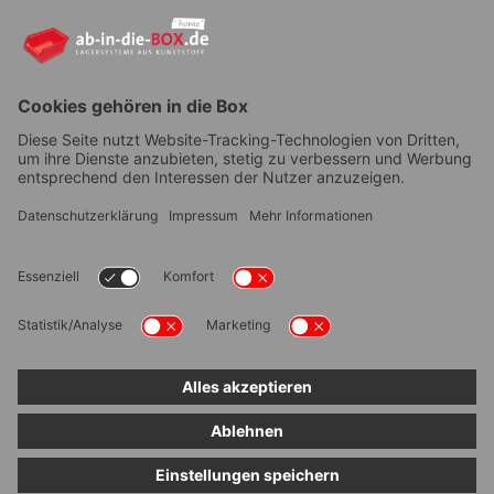
YouTube
AGB
|
Lieferung
|
Zahlungsarten
|
Datenschutz
|
Bestellvorgang
|
Impressum
|
Information zur
Barrierefreiheit
© ab-in-die-BOX 2026