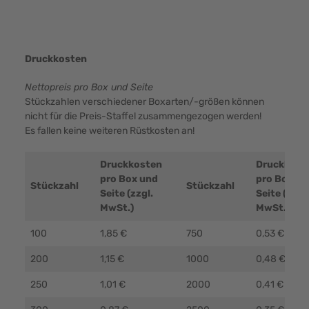
Druckkosten
Nettopreis pro Box und Seite
Stückzahlen verschiedener Boxarten/-größen können
nicht für die Preis-Staffel zusammengezogen werden!
Es fallen keine weiteren Rüstkosten an!
Druckkosten
Druckkost
pro Box und
pro Box un
Stückzahl
Stückzahl
Seite (zzgl.
Seite (zzgl.
MwSt.)
MwSt.)
100
1,85 €
750
0,53 €
200
1,15 €
1000
0,48 €
250
1,01 €
2000
0,41 €