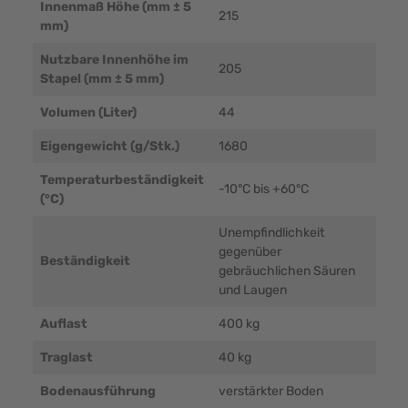
Innenmaß Höhe (mm ± 5
215
mm)
Nutzbare Innenhöhe im
205
Stapel (mm ± 5 mm)
Volumen (Liter)
44
Eigengewicht (g/Stk.)
1680
Temperaturbeständigkeit
-10°C bis +60°C
(°C)
Unempfindlichkeit
gegenüber
Beständigkeit
gebräuchlichen Säuren
und Laugen
Auflast
400 kg
Traglast
40 kg
Bodenausführung
verstärkter Boden