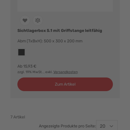
Sichtlagerbox 5.1 mit Griffstange leitfähig
Abm (TxBxH): 500 x 300 x 200 mm
Farbvarianten:
esd
Ab
15,93 €
zzgl. 19% MwSt.
, exkl.
Versandkosten
Zum Artikel
7
Artikel
Angezeigte Produkte pro Seite: