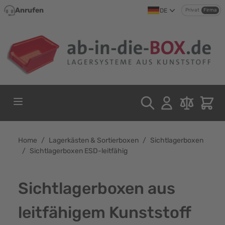
Direkt zum Inhalt
Anrufen
DE
Privat
Firma
Home
/
Lagerkästen & Sortierboxen
/
Sichtlagerboxen
/
Sichtlagerboxen ESD-leitfähig
Sichtlagerboxen aus
leitfähigem Kunststoff