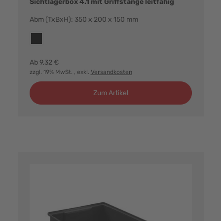
Sichtlagerbox 4.1 mit Griffstange leitfähig
Abm (TxBxH): 350 x 200 x 150 mm
Farbvarianten:
esd
Ab
9,32 €
zzgl. 19% MwSt.
, exkl.
Versandkosten
Zum Artikel