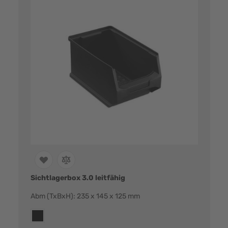
Sichtlagerbox 3.0 leitfähig
Abm (TxBxH): 235 x 145 x 125 mm
Farbvarianten:
esd