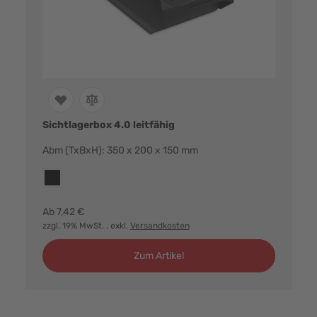
Sichtlagerbox 4.0 leitfähig
Abm (TxBxH): 350 x 200 x 150 mm
Farbvarianten:
esd
Ab
7,42 €
zzgl. 19% MwSt.
, exkl.
Versandkosten
Zum Artikel