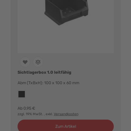
Sichtlagerbox 1.0 leitfähig
Abm (TxBxH): 100 x 100 x 60 mm
Farbvarianten:
esd
Ab
0,95 €
zzgl. 19% MwSt.
, exkl.
Versandkosten
Zum Artikel