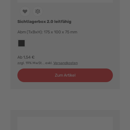
Sichtlagerbox 2.0 leitfähig
Abm (TxBxH): 175 x 100 x 75 mm
Farbvarianten:
esd
Ab
1,54 €
zzgl. 19% MwSt.
, exkl.
Versandkosten
Zum Artikel