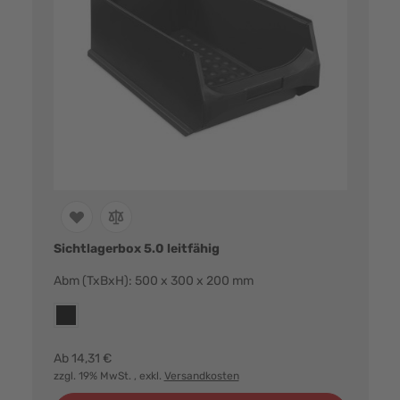
Sichtlagerbox 5.0 leitfähig
Abm (TxBxH): 500 x 300 x 200 mm
Farbvarianten:
esd
Ab
14,31 €
zzgl. 19% MwSt.
, exkl.
Versandkosten