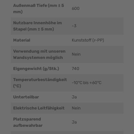
Außenmaß Tiefe (mm ± 5
600
mm)
Nutzbare Innenhöhe im
-3
Stapel (mm ± 5 mm)
Material
Kunststoff (r-PP)
Verwendung mit unseren
Nein
Wandsystemen möglich
Eigengewicht (g/Stk.)
740
Temperaturbeständigkeit
-10°C bis +60°C
(°C)
Unterteilbar
Ja
Elektrische Leitfähigkeit
Nein
Platzsparend
Ja
aufbewahrbar