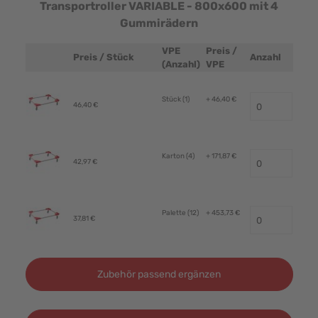
Transportroller VARIABLE - 800x600 mit 4
Gummirädern
VPE
Preis /
Preis / Stück
Anzahl
Produktbild
(Anzahl)
VPE
Stück (1)
+ 46,40 €
46,40 €
Karton (4)
+ 171,87 €
42,97 €
Palette (12)
+ 453,73 €
37,81 €
Zubehör passend ergänzen