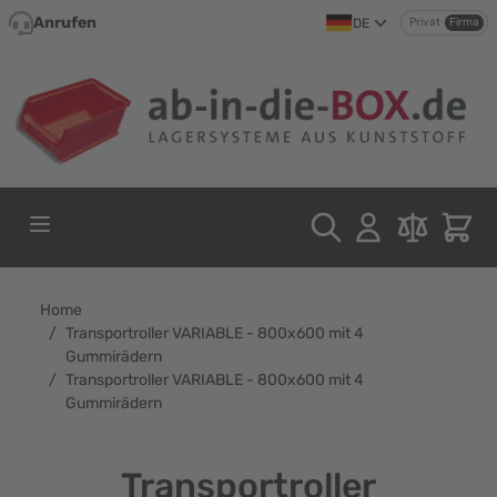
Direkt zum Inhalt
Anrufen
DE
Privat
Firma
Home
/
Transportroller VARIABLE - 800x600 mit 4
Gummirädern
/
Transportroller VARIABLE - 800x600 mit 4
Gummirädern
Transportroller