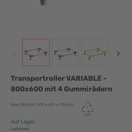
View larger image
View larger image
View larger image
View
Transportroller VARIABLE -
800x600 mit 4 Gummirädern
Abm (BxTxH): 810 x 610 x 175 mm
Verfügbarkeit:
Auf Lager
Lieferzeit: