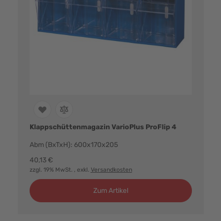
Klappschüttenmagazin VarioPlus ProFlip 4
Abm (BxTxH): 600x170x205
40,13 €
zzgl. 19% MwSt.
, exkl.
Versandkosten
Zum Artikel