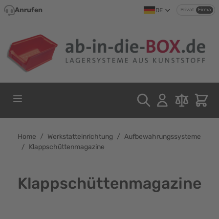
Direkt zum Inhalt
Anrufen
DE
Privat
Firma
Home
/
Werkstatteinrichtung
/
Aufbewahrungssysteme
/
Klappschüttenmagazine
Klappschüttenmagazine