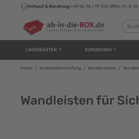
Direkt zum Inhalt
Verkauf & Beratung:
+49 56 95 / 99 100 38
Mo-Fr: 8-16
Suchen n
LAGERKÄSTEN
EUROBOXEN
Home
/
Werkstatteinrichtung
/
Wandsysteme
/
Wandlei
Wandleisten für Sic