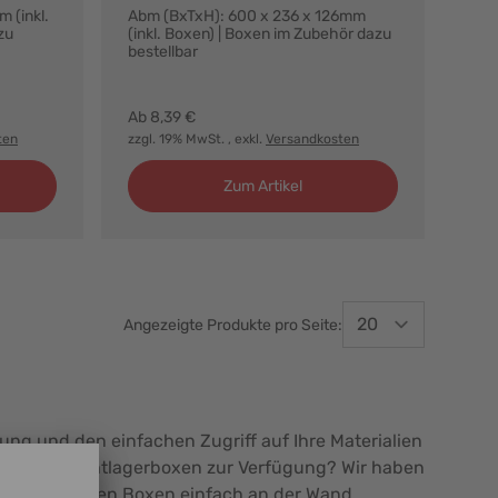
 (inkl.
Abm (BxTxH): 600 x 236 x 126mm
zu
(inkl. Boxen) | Boxen im Zubehör dazu
bestellbar
Farbvarianten:
Ab
8,39 €
ten
zzgl. 19% MwSt.
, exkl.
Versandkosten
Zum Artikel
Angezeigte Produkte pro Seite:
ung und den einfachen Zugriff auf Ihre Materialien
ung von Sichtlagerboxen zur Verfügung? Wir haben
 ihre befüllten Boxen einfach an der Wand