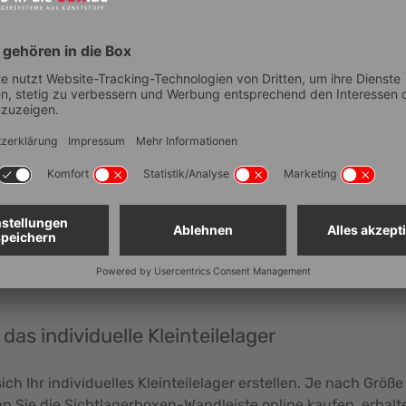
lterung einzuhängen und zu entnehmen, um sie zum Beispiel 
kästen der Größe 1.0, 2.0 und 3.0. Entdecken Sie jetzt unse
nen!
uf einen Blick
rsicht
 Kleinteile
as individuelle Kleinteilelager
 Ihr individuelles Kleinteilelager erstellen. Je nach Größe 
n Sie die Sichtlagerboxen-Wandleiste online kaufen, erhalt