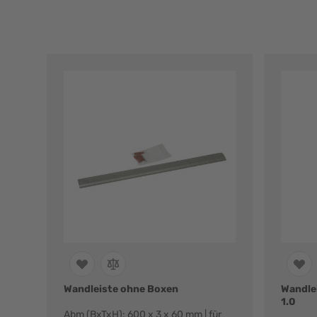
Wandleiste ohne Boxen
Wandlei
1.0
Abm (BxTxH): 600 x 3 x 60 mm | für