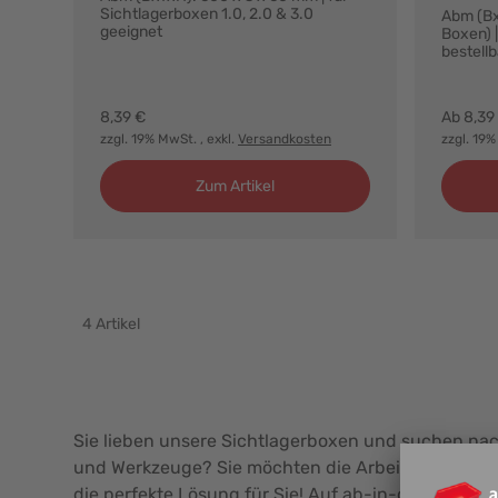
Sichtlagerboxen 1.0, 2.0 & 3.0
Abm (Bx
geeignet
Boxen) 
bestellb
Farbvar
8,39 €
Ab
8,39
zzgl. 19% MwSt.
, exkl.
Versandkosten
zzgl. 19
Zum Artikel
4
Artikel
Sie lieben unsere Sichtlagerboxen und suchen nach
und Werkzeuge? Sie möchten die Arbeitsfläche fr
die perfekte Lösung für Sie! Auf ab-in-die-BOX kö