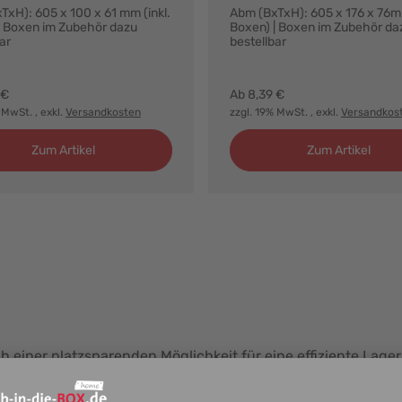
TxH): 605 x 100 x 61 mm (inkl.
Abm (BxTxH): 605 x 176 x 76mm
| Boxen im Zubehör dazu
Boxen) | Boxen im Zubehör da
ar
bestellbar
ianten:
Farbvarianten:
 €
Ab
8,39 €
% MwSt.
, exkl.
Versandkosten
zzgl. 19% MwSt.
, exkl.
Versandkos
Zum Artikel
Zum Artikel
 einer platzsparenden Möglichkeit für eine effiziente Lager
ei nutzen, haben aber nur wenig Wandfläche zur Unterbring
nnen Sie Wandleisten für Sichtlagerboxen online kaufen und