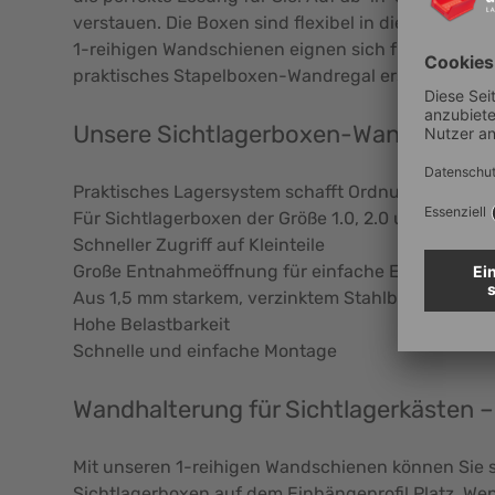
verstauen. Die Boxen sind flexibel in die Wandha
1-reihigen Wandschienen eignen sich für Sichtlager
praktisches Stapelboxen-Wandregal erstellen kön
Unsere Sichtlagerboxen-Wandleisten a
Praktisches Lagersystem schafft Ordnung und Übe
Für Sichtlagerboxen der Größe 1.0, 2.0 und 3.0
Schneller Zugriff auf Kleinteile
Große Entnahmeöffnung für einfache Entnahme der
Aus 1,5 mm starkem, verzinktem Stahlblech
Hohe Belastbarkeit
Schnelle und einfache Montage
Wandhalterung für Sichtlagerkästen – d
Mit unseren 1-reihigen Wandschienen können Sie sich
Sichtlagerboxen auf dem Einhängeprofil Platz. Wen