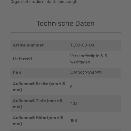
Organisation, die einfach überzeugt!
Technische Daten
Artikelnummer
TL50-00-04
Versandfertig in 3-5
Lieferzeit
Werktagen
EAN
4250979904953
Außenmaß Breite (mm ± 5
5
mm)
Außenmaß Tiefe (mm ± 5
433
mm)
Außenmaß Höhe (mm ± 5
183
mm)