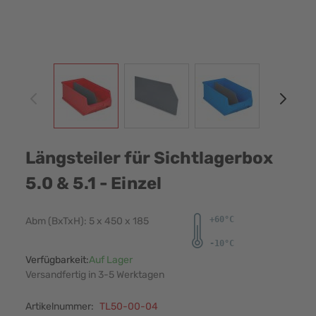
View larger image
View larger image
View larger image
View
Längsteiler für Sichtlagerbox
5.0 & 5.1 - Einzel
Abm (BxTxH): 5 x 450 x 185
Verfügbarkeit:
Auf Lager
Versandfertig in 3-5 Werktagen
Artikelnummer:
TL50-00-04