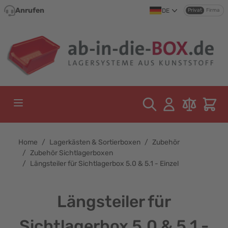
Direkt zum Inhalt
Anrufen
DE
Privat
Firma
Home
/
Lagerkästen & Sortierboxen
/
Zubehör
/
Zubehör Sichtlagerboxen
/
Längsteiler für Sichtlagerbox 5.0 & 5.1 - Einzel
Längsteiler für
Sichtlagerbox 5.0 & 5.1 -