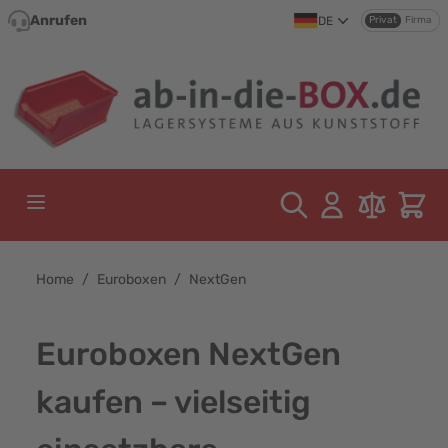
Direkt zum Inhalt
Anrufen
DE
Privat
Firma
Home
/
Euroboxen
/
NextGen
Euroboxen NextGen
kaufen – vielseitig