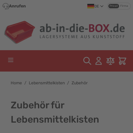
Direkt zum Inhalt
Anrufen
DE
Privat
Firma
Home
/
Lebensmittelkisten
/
Zubehör
Zubehör für
Lebensmittelkisten