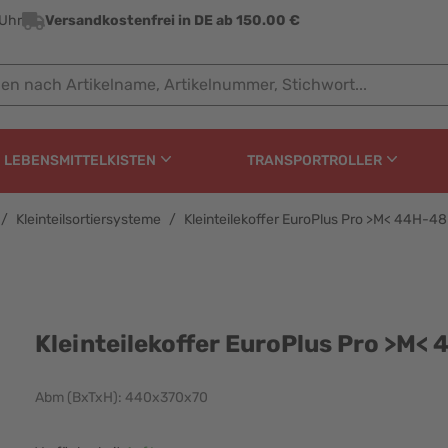
 Uhr
Versandkostenfrei in DE ab 150.00 €
ach Artikelname, Artikelnummer, Stichwort...
LEBENSMITTELKISTEN
TRANSPORTROLLER
/
Kleinteilsortiersysteme
/
Kleinteilekoffer EuroPlus Pro >M< 44H-4
lus Pro >M< 44H-48-48E
Kleinteilekoffer EuroPlus Pro >M<
Abm (BxTxH): 440x370x70