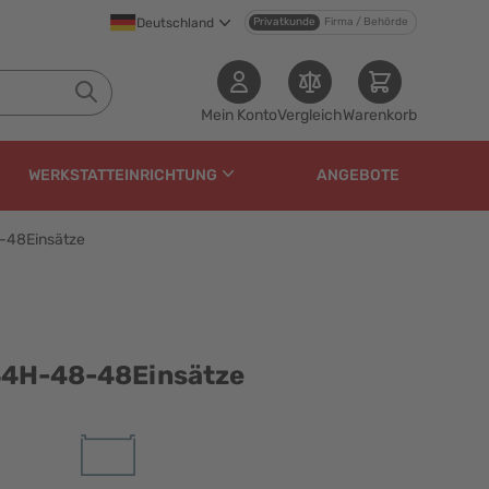
Deutschland
Privatkunde
Firma / Behörde
Mein Konto
Vergleich
Warenkorb
WERKSTATTEINRICHTUNG
ANGEBOTE
8-48Einsätze
insätze
 44H-48-48Einsätze