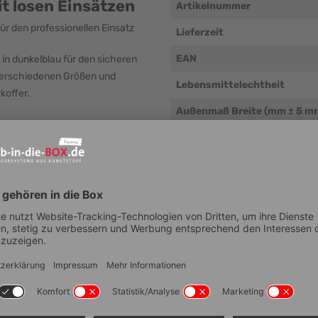
it losen Einsätzen
Artikelnummer
ür den professionellen Einsatz
Lieferzeit
EAN
 in dunkelblau für den sicheren
 verschiedenen Größen und
Lebensmittelechtheit
koffer.
Außenmaß Breite (mm ± 5 m
styrol
Außenmaß Tiefe (mm ± 5 mm
 Einsätzen ab
Außenmaß Höhe (mm ± 5 mm
Innenmaß Tiefe (mm ± 5 mm)
Innenmaß Breite (mm ± 5 mm
Innenmaß Höhe (mm ± 5 mm)
Stapelbar
Material