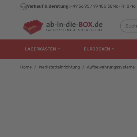
Direkt zum Inhalt
Verkauf & Beratung:
+49 56 95 / 99 100 38
Mo-Fr: 8-16
Suchen n
LAGERKÄSTEN
EUROBOXEN
Home
/
Werkstatteinrichtung
/
Aufbewahrungssysteme
Kleinteilekoffer EuroP