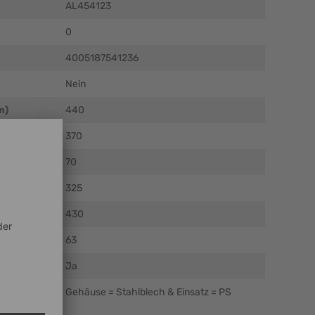
AL454123
0
4005187541236
Nein
m)
440
)
370
)
70
325
)
430
63
Ja
Gehäuse = Stahlblech & Einsatz = PS