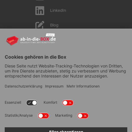
LinkedIn
Blog
YouTube
AGB
|
Lieferung
|
Zahlungsarten
|
Datenschutz
|
Bestellvorgang
|
Impressum
|
Information zur