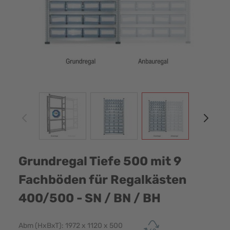
View larger image
View larger image
View larger image
View
Grundregal Tiefe 500 mit 9
Fachböden für Regalkästen
400/500 - SN / BN / BH
Abm (HxBxT): 1972 x 1120 x 500