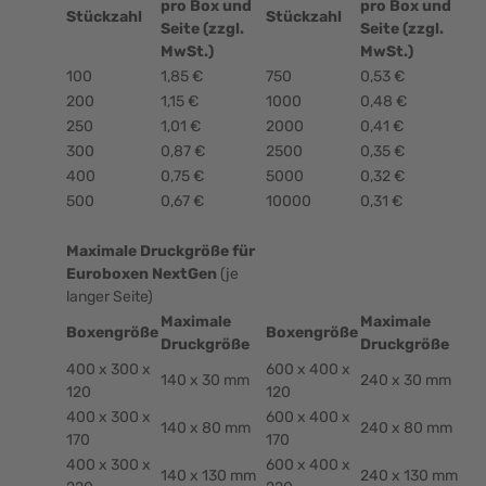
pro Box und
pro Box und
Stückzahl
Stückzahl
Seite (zzgl.
Seite (zzgl.
MwSt.)
MwSt.)
100
1,85 €
750
0,53 €
200
1,15 €
1000
0,48 €
250
1,01 €
2000
0,41 €
300
0,87 €
2500
0,35 €
400
0,75 €
5000
0,32 €
500
0,67 €
10000
0,31 €
Maximale Druckgröße für
Euroboxen NextGen
(je
langer Seite)
Maximale
Maximale
Boxengröße
Boxengröße
Druckgröße
Druckgröße
400 x 300 x
600 x 400 x
140 x 30 mm
240 x 30 mm
120
120
400 x 300 x
600 x 400 x
140 x 80 mm
240 x 80 mm
170
170
400 x 300 x
600 x 400 x
140 x 130 mm
240 x 130 mm