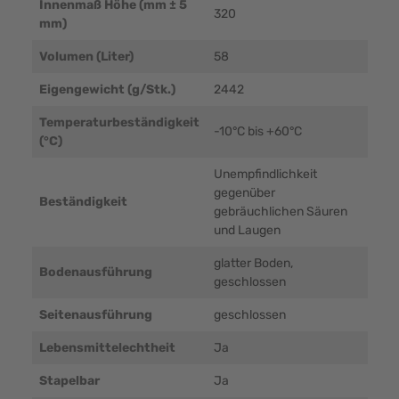
Innenmaß Höhe (mm ± 5
320
mm)
Volumen (Liter)
58
Eigengewicht (g/Stk.)
2442
Temperaturbeständigkeit
-10°C bis +60°C
(°C)
Unempfindlichkeit
gegenüber
Beständigkeit
gebräuchlichen Säuren
und Laugen
glatter Boden,
Bodenausführung
geschlossen
Seitenausführung
geschlossen
Lebensmittelechtheit
Ja
Stapelbar
Ja