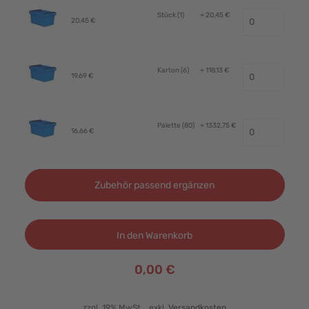
Stück (1)
+ 20,45 €
20,45 €
Karton (6)
+ 118,13 €
19,69 €
Palette (80)
+ 1332,75 €
16,66 €
Zubehör passend ergänzen
In den Warenkorb
0,00 €
zzgl. 19% MwSt.
, exkl.
Versandkosten