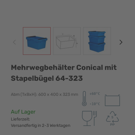
View larger image
View larger image
View larger image
View
Mehrwegbehälter Conical mit
Stapelbügel 64-323
Abm (TxBxH): 600 x 400 x 323 mm
Verfügbarkeit:
Auf Lager
Lieferzeit:
Versandfertig in 2-3 Werktagen