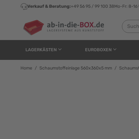
Direkt zum Inhalt
Verkauf & Beratung:
+49 56 95 / 99 100 38
Mo-Fr: 8-16
Suchen n
LAGERKÄSTEN
EUROBOXEN
Home
/
Schaumstoffeinlage 560x360x5 mm
/
Schaumst
Schaumstoffeinlage 