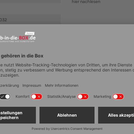
hier nachlesen
032
strennbar zu individuellen
0°C
zung 15 x 15 mm