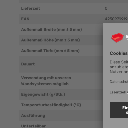
Lieferzeit
0
EAN
4250979919
Außenmaß Breite (mm ± 5 mm)
560
Außenmaß Höhe (mm ± 5 mm)
5
Außenmaß Tiefe (mm ± 5 mm)
360
Würfel herau
Bauart
Anpassung
Verwendung mit unseren
Nein
Wandsystemen möglich
Eigengewicht (g/Stk.)
22
Temperaturbeständigkeit (°C)
-10°C bis +6
Ausführung
Würfel Stan
Unterteilbar
Ja