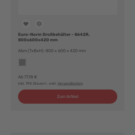
Euro-Norm Großbehälter - 8642R,
800x600x420 mm
Abm (TxBxH): 800 x 600 x 420 mm
Farbvarianten:
grau
Ab
77,18 €
Inkl. 19% Steuern
, exkl.
Versandkosten
Zum Artikel