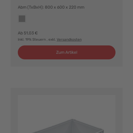
Abm (TxBxH): 800 x 600 x 220 mm
Farbvarianten:
grau
Ab
51,03 €
Inkl. 19% Steuern
, exkl.
Versandkosten
Zum Artikel