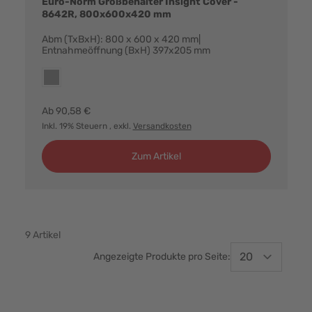
Euro-Norm Großbehälter Insight Cover -
8642R, 800x600x420 mm
Abm (TxBxH): 800 x 600 x 420 mm|
Entnahmeöffnung (BxH) 397x205 mm
Farbvarianten:
grau
Ab
90,58 €
Inkl. 19% Steuern
, exkl.
Versandkosten
Zum Artikel
9
Artikel
Angezeigte Produkte pro Seite: