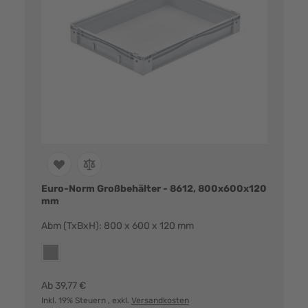
Euro-Norm Großbehälter - 8612, 800x600x120
mm
Abm (TxBxH): 800 x 600 x 120 mm
Farbvarianten:
grau
Ab
39,77 €
Inkl. 19% Steuern
, exkl.
Versandkosten