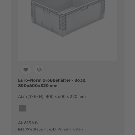
Euro-Norm Großbehälter - 8632,
800x600x320 mm
Abm (TxBxH): 800 x 600 x 320 mm
Farbvarianten:
grau
Ab
61,96 €
Inkl. 19% Steuern
, exkl.
Versandkosten