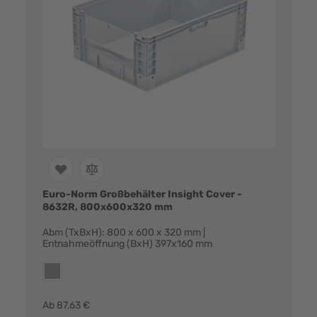
Euro-Norm Großbehälter Insight Cover -
8632R, 800x600x320 mm
Abm (TxBxH): 800 x 600 x 320 mm |
Entnahmeöffnung (BxH) 397x160 mm
Farbvarianten:
grau
Ab
87,63 €