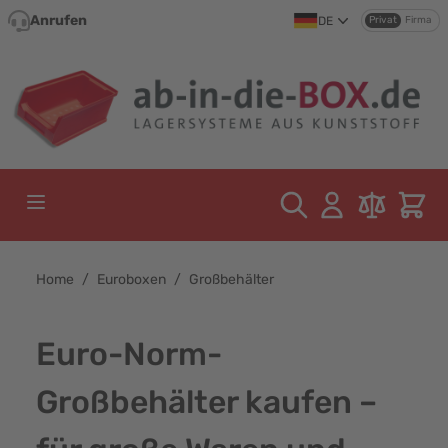
Direkt zum Inhalt
Anrufen
DE
Privat
Firma
Home
/
Euroboxen
/
Großbehälter
Euro-Norm-
Großbehälter kaufen –