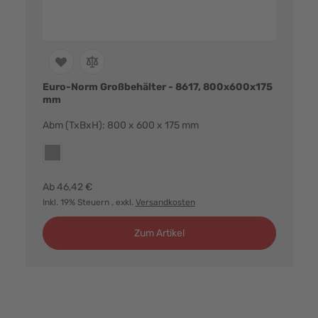
Euro-Norm Großbehälter - 8617, 800x600x175
mm
Abm (TxBxH): 800 x 600 x 175 mm
Farbvarianten:
grau
Ab
46,42 €
Inkl. 19% Steuern
, exkl.
Versandkosten
Zum Artikel