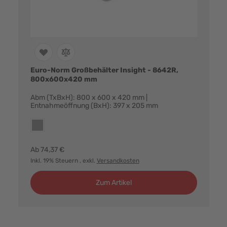
Euro-Norm Großbehälter Insight - 8642R,
800x600x420 mm
Abm (TxBxH): 800 x 600 x 420 mm |
Entnahmeöffnung (BxH): 397 x 205 mm
Farbvarianten:
grau
Ab
74,37 €
Inkl. 19% Steuern
, exkl.
Versandkosten
Zum Artikel