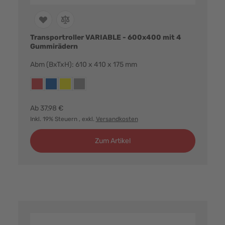
Transportroller VARIABLE - 600x400 mit 4
Gummirädern
Abm (BxTxH): 610 x 410 x 175 mm
Farbvarianten:
rot
blau
gelb
grau
Ab
37,98 €
Inkl. 19% Steuern
, exkl.
Versandkosten
Zum Artikel