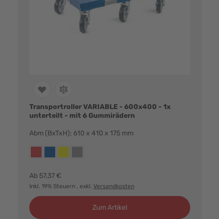
Transportroller VARIABLE - 600x400 - 1x
unterteilt - mit 6 Gummirädern
Abm (BxTxH): 610 x 410 x 175 mm
Farbvarianten:
rot
blau
gelb
grau
Ab
57,37 €
Inkl. 19% Steuern
, exkl.
Versandkosten
Zum Artikel