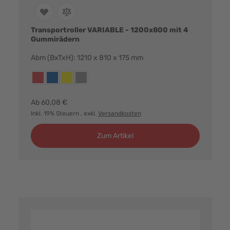
Transportroller VARIABLE - 1200x800 mit 4
Gummirädern
Abm (BxTxH): 1210 x 810 x 175 mm
Farbvarianten:
rot
blau
gelb
grau
Ab
60,08 €
Inkl. 19% Steuern
, exkl.
Versandkosten
Zum Artikel