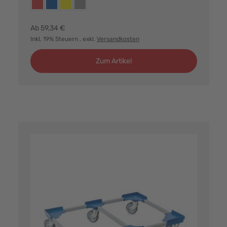
Farbvarianten:
rot
blau
gelb
grau
Ab
59,34 €
Inkl. 19% Steuern
, exkl.
Versandkosten
Zum Artikel