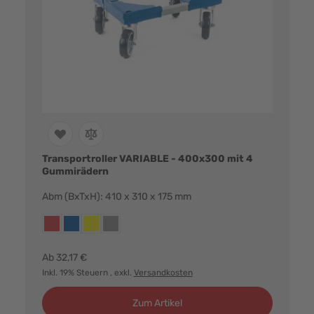
Transportroller VARIABLE - 400x300 mit 4
Gummirädern
Abm (BxTxH): 410 x 310 x 175 mm
Farbvarianten:
rot
blau
gelb
grau
Ab
32,17 €
Inkl. 19% Steuern
, exkl.
Versandkosten
Zum Artikel