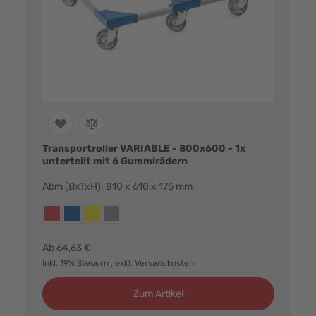
Transportroller VARIABLE - 800x600 - 1x
unterteilt mit 6 Gummirädern
Abm (BxTxH): 810 x 610 x 175 mm
Farbvarianten:
rot
blau
gelb
grau
Ab
64,63 €
Inkl. 19% Steuern
, exkl.
Versandkosten
Zum Artikel