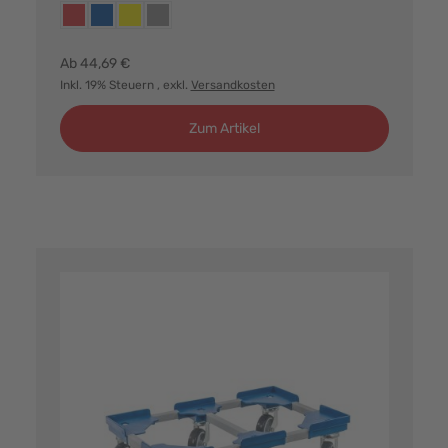
Farbvarianten:
rot
blau
gelb
grau
Ab
44,69 €
Inkl. 19% Steuern
, exkl.
Versandkosten
Zum Artikel