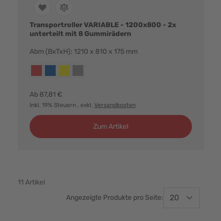
Transportroller VARIABLE - 1200x800 - 2x
unterteilt mit 8 Gummirädern
Abm (BxTxH): 1210 x 810 x 175 mm
Farbvarianten:
rot
blau
gelb
grau
Ab
87,81 €
Inkl. 19% Steuern
, exkl.
Versandkosten
Zum Artikel
11
Artikel
Angezeigte Produkte pro Seite: