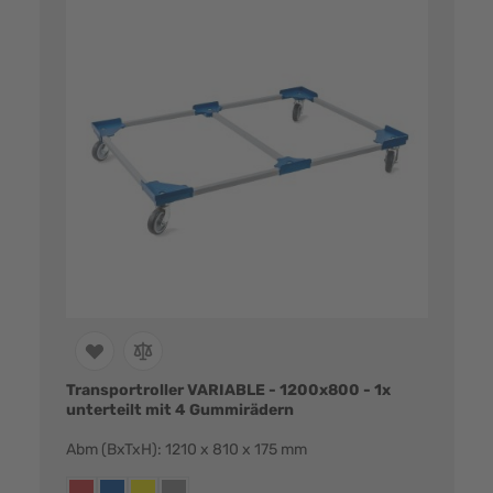
Transportroller VARIABLE - 1200x800 - 1x
unterteilt mit 4 Gummirädern
Abm (BxTxH): 1210 x 810 x 175 mm
Farbvarianten:
rot
blau
gelb
grau