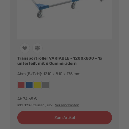
Transportroller VARIABLE - 1200x800 - 1x
unterteilt mit 6 Gummirädern
Abm (BxTxH): 1210 x 810 x 175 mm
Farbvarianten:
rot
blau
gelb
grau
Ab
74,65 €
Inkl. 19% Steuern
, exkl.
Versandkosten
Zum Artikel