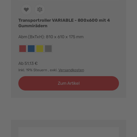
Transportroller VARIABLE - 800x600 mit 4
Gummirädern
Abm (BxTxH): 810 x 610 x 175 mm
Farbvarianten:
rot
blau
gelb
grau
Ab
51,13 €
Inkl. 19% Steuern
, exkl.
Versandkosten
Zum Artikel