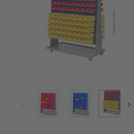
View larger image
View larger image
View large