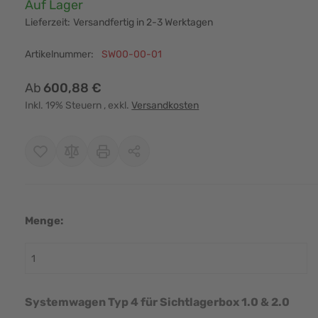
Verfügbarkeit:
Auf Lager
Lieferzeit:
Versandfertig in 2-3 Werktagen
Artikelnummer:
SW00-00-01
Ab
600,88 €
Inkl. 19% Steuern
, exkl.
Versandkosten
Menge:
r image
View larger image
View larger image
Systemwagen Typ 4 für Sichtlagerbox 1.0 & 2.0