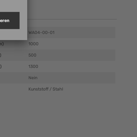
en
WA04-00-01
m)
1000
)
500
)
1300
Nein
Kunststoff / Stahl