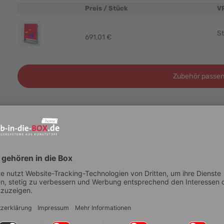
Preis / Stück
V
Produktbild
St
691,01 €
Zubehör passen