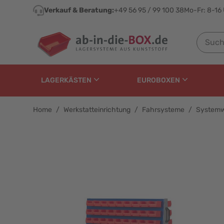
Direkt zum Inhalt
Verkauf & Beratung:
+49 56 95 / 99 100 38
Mo-Fr: 8-16
Suchen n
LAGERKÄSTEN
EUROBOXEN
Home
/
Werkstatteinrichtung
/
Fahrsysteme
/
Systemwa
Systemwagen Typ 4 für 