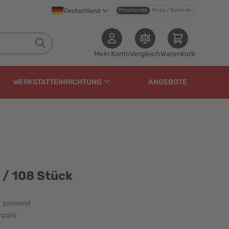
Deutschland
Privatkunde
Firma / Behörde
Mein Konto
Vergleich
Warenkorb
WERKSTATTEINRICHTUNG
ANGEBOTE
k
 / 108 Stück
r passend
nzahl