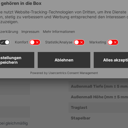
Technische Dat
Artikelnummer
EAN
Lebensmittelechtheit
Außenmaß Breite (mm ± 5 m
Außenmaß Tiefe (mm ± 5 mm
Außenmaß Höhe (mm ± 5 mm
Traglast
Stapelbar
bei gleichmäßig