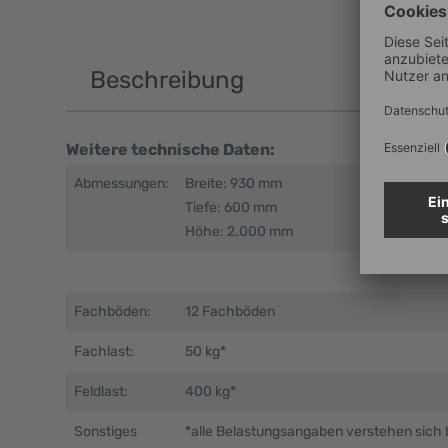
Beschreibung
Weitere technische Daten:
Abmessungen:
Breite: 930 mm
Tiefe: 600 mm
Höhe: 2.000 mm
Fachböden:
12 Fachböden
Fachlast:
50 kg*
Feldlast:
400 kg*
Sonstiges
*alle Belastungsangaben verstehen sich 