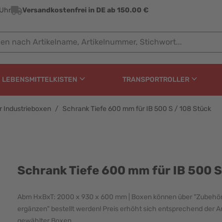
 Uhr
Versandkostenfrei in DE ab 150.00 €
ach Artikelname, Artikelnummer, Stichwort...
LEBENSMITTELKISTEN
TRANSPORTROLLER
r Industrieboxen
/
Schrank Tiefe 600 mm für IB 500 S / 108 Stück
ür IB 500 S / 108 Stüc
Schrank Tiefe 600 mm für IB 500 S
Abm HxBxT: 2000 x 930 x 600 mm | Boxen können über "Zubehö
ergänzen" bestellt werden! Preis erhöht sich entsprechend der A
gewählter Boxen