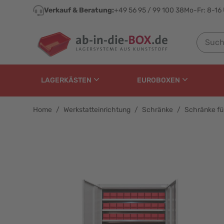
Direkt zum Inhalt
Verkauf & Beratung:
+49 56 95 / 99 100 38
Mo-Fr: 8-16
Suchen n
LAGERKÄSTEN
EUROBOXEN
Home
/
Werkstatteinrichtung
/
Schränke
/
Schränke fü
Schrank Tiefe 600 mm f