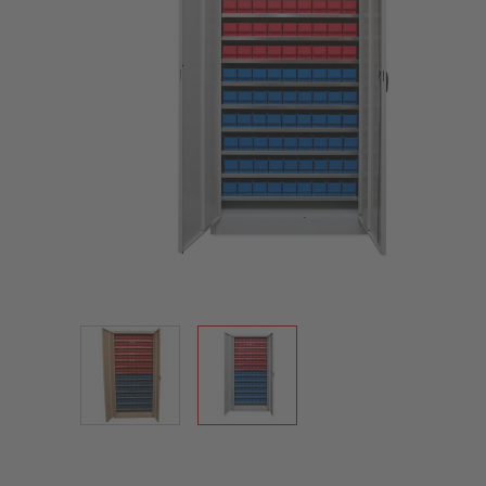
View larger image
View larger image