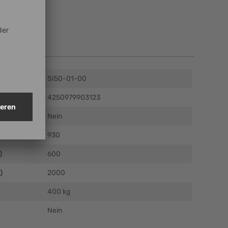
en
SI50-01-00
4250979903123
Nein
m)
930
)
600
)
2000
400 kg
Nein