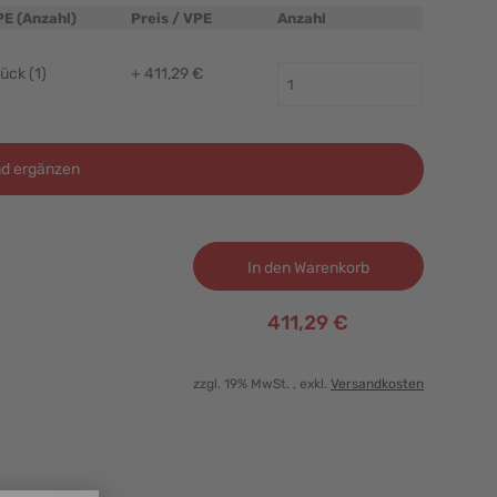
PE (Anzahl)
Preis / VPE
Anzahl
ück (1)
+ 411,29 €
d ergänzen
In den Warenkorb
411,29 €
zzgl. 19% MwSt.
, exkl.
Versandkosten