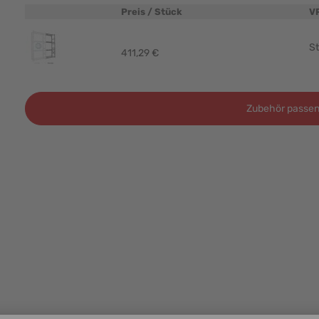
Preis / Stück
V
Produktbild
St
411,29 €
Zubehör passen