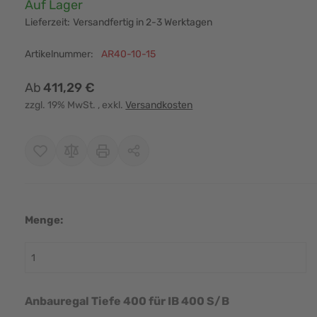
Verfügbarkeit:
Auf Lager
Lieferzeit:
Versandfertig in 2-3 Werktagen
Artikelnummer:
AR40-10-15
Ab
411,29 €
zzgl. 19% MwSt.
, exkl.
Versandkosten
Menge:
r image
View larger image
View larger image
View larger image
View larger i
Anbauregal Tiefe 400 für IB 400 S/B