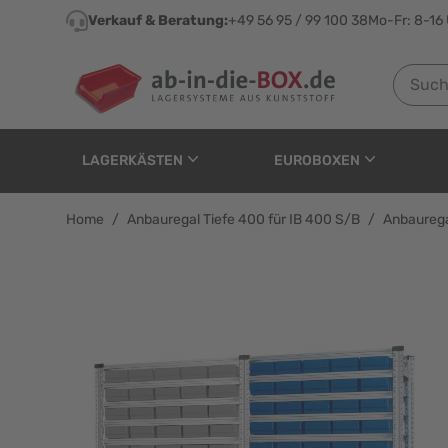
Direkt zum Inhalt
Verkauf & Beratung:
+49 56 95 / 99 100 38
Mo-Fr: 8-16
Suchen n
LAGERKÄSTEN
EUROBOXEN
Home
/
Anbauregal Tiefe 400 für IB 400 S/B
/
Anbaurega
Anbauregal Tiefe 400 f