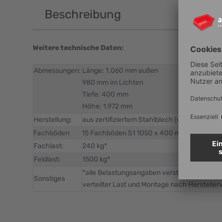
Beschreibung
Weitere technische Daten:
Abmessungen:
Länge: 1.060 mm außen
980 mm im Lichten
Tiefe: 400 mm
Höhe: 1.972 mm
Herstellung:
aus zertifiziertem Stahlblech (verzinkt)
Fachböden
15 Fachböden S1 1050 x 400 mm
Fachlast:
240 kg*
Feldlast:
1500 kg*
*alle Belastungsangaben verstehen sich bei
Sonstiges
verteilter Last und Montage nach Hersteller