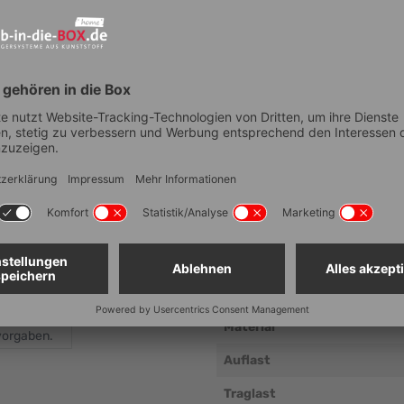
Technische Dat
Artikelnummer
Anzahl Fächer
Lebensmittelechtheit
Außenmaß Breite (mm ± 5 m
Außenmaß Tiefe (mm ± 5 mm
Außenmaß Höhe (mm ± 5 mm
Lichtes Maß Breite (mm ± 5 
 gleichmäßig
Material
vorgaben.
Auflast
Traglast