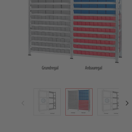
View larger image
View larger image
View large