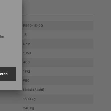
en
RE40-13-00
15
Nein
m)
1060
)
400
)
1972
mm)
980
Metall (Stahl)
1500 kg
240 kg