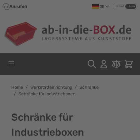
Direkt zum Inhalt
Anrufen
DE
Privat
Firma
Home
/
Werkstatteinrichtung
/
Schränke
/
Schränke für Industrieboxen
Schränke für
Industrieboxen