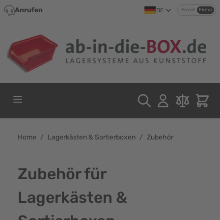
Direkt zum Inhalt
Anrufen
DE
Privat
Firma
Home
/
Lagerkästen & Sortierboxen
/
Zubehör
Zubehör für
Lagerkästen &