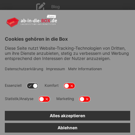
Blog
YouTube
AGB
|
Lieferung
|
Zahlungsarten
|
Datenschutz
|
Bestellvorgang
|
Impressum
|
Information zur
Barrierefreiheit