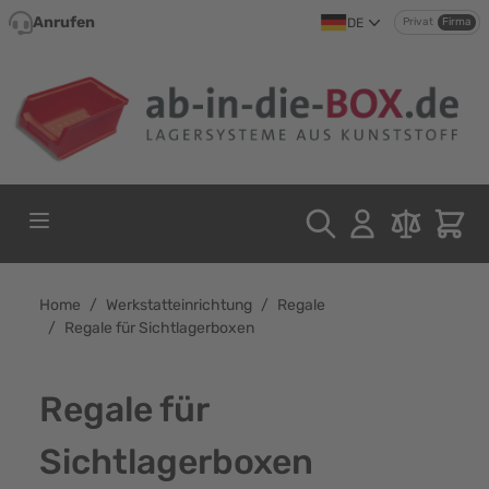
Direkt zum Inhalt
Anrufen
DE
Privat
Firma
Home
/
Werkstatteinrichtung
/
Regale
/
Regale für Sichtlagerboxen
Regale für
Sichtlagerboxen