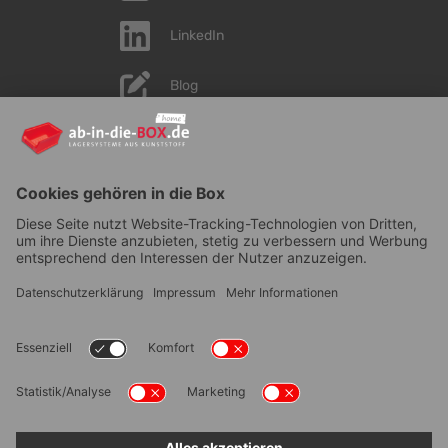
LinkedIn
Blog
YouTube
AGB
|
Lieferung
|
Zahlungsarten
|
Datenschutz
|
Bestellvorgang
|
Impressum
|
Information zur