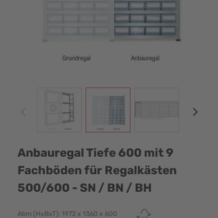
View larger image
View larger image
View larger image
View
Anbauregal Tiefe 600 mit 9
Fachböden für Regalkästen
500/600 - SN / BN / BH
Abm (HxBxT): 1972 x 1360 x 600