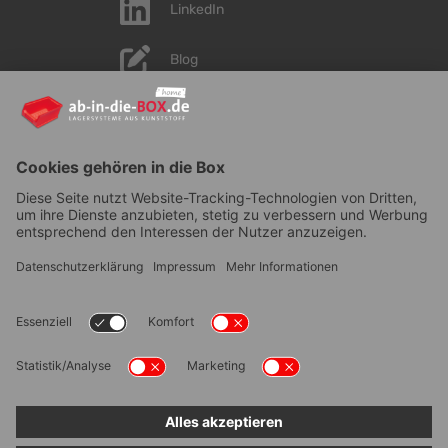
LinkedIn
Blog
YouTube
AGB
|
Lieferung
|
Zahlungsarten
|
Datenschutz
|
Bestellvorgang
|
Impressum
|
Information zur
Barrierefreiheit