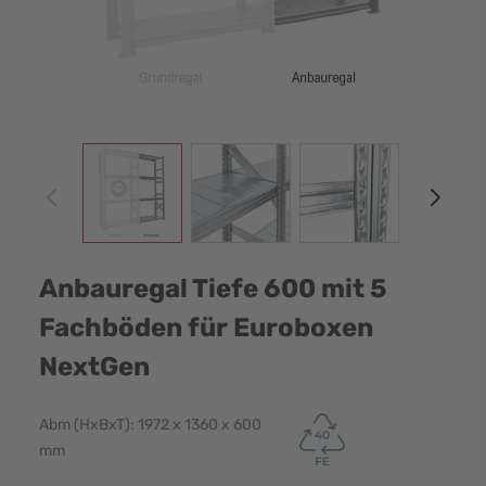
View larger image
View larger image
View larger image
View
Anbauregal Tiefe 600 mit 5
Fachböden für Euroboxen
NextGen
Abm (HxBxT): 1972 x 1360 x 600
mm