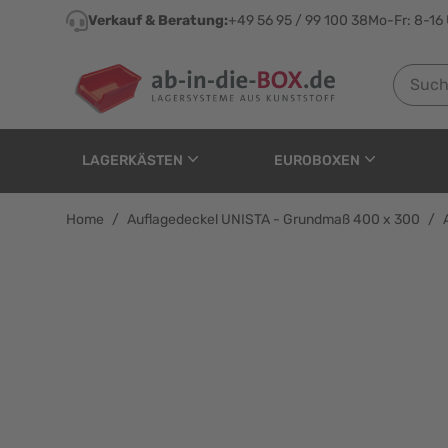
Direkt zum Inhalt
Verkauf & Beratung:
+49 56 95 / 99 100 38
Mo-Fr: 8-16
Suchen n
LAGERKÄSTEN
EUROBOXEN
Home
/
Auflagedeckel UNISTA - Grundmaß 400 x 300
/
Auflagedeckel UNISTA 