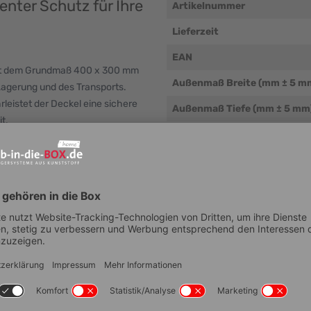
ienter Schutz für Ihre
Artikelnummer
Lieferzeit
EAN
mit dem Grundmaß 400 x 300 mm
Außenmaß Breite (mm ± 5 m
Lagerung und des Transports.
leistet der Deckel eine sichere
Außenmaß Tiefe (mm ± 5 mm
t.
Außenmaß Höhe (mm ± 5 mm
Nutzbare Innenhöhe im Stap
mm)
STA in 400x300 mm
Eigengewicht (g/Stk.)
Polypropylen) für eine lange
Material
gen und wieder abnehmen
Temperaturbeständigkeit (°
elrand wird ein rutschfestes
Beständigkeit
 und erfüllen hygienische