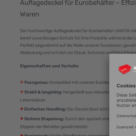
Auflagedeckel für Eurobehälter – Effiz
Waren
Der hochwertige Auflagedeckel für Eurobehälter UNISTA 
bietet zuverlässigen Schutz für Ihre Produkte während der 
Perfekt abgestimmt auf die Maße unserer Euroboxen, gewähr
Abdeckung und schützt vor Staub, Schmutz und Feuchtigkei
Eigenschaften und Vorteile:
+
Passgenau:
Kompatibel mit unseren Eurobehältern UNI
+
Stabil & langlebig:
Hergestellt aus robustem Kunststoff (
Lebensdauer
+
Einfaches Handling:
Der Deckel lässt sich leicht aufle
+
Sichere Stapelung:
Durch den speziell umlaufenden Stap
Stapeln der Behälter gewährleistet
+
Hygienisch:
Glatte Oberflächen erleichtern die Reinigung