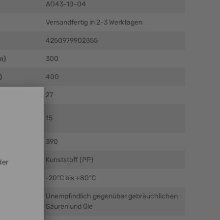
AD43-10-04
Versandfertig in 2-3 Werktagen
4250979902355
m)
300
)
400
)
27
el (mm ± 5
15
390
Kunststoff (PP)
C)
-20°C bis +80°C
Unempfindlich gegenüber gebräuchlichen
Säuren und Öle