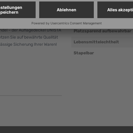
Verwendung mit unseren
Wandsystemen möglich
der oder Plomben
Elektrische Leitfähigkeit
handel – der Auflagedeckel UNISTA
Platzsparend aufbewahrbar
etzen Sie auf bewährte Qualität
Lebensmittelechtheit
rlässige Sicherung Ihrer Waren!
Stapelbar