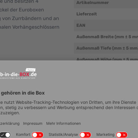
e und besitzen 4
Artikelnummer
ckel der Euroboxen
Lieferzeit
 von Zurrbändern und an
EAN
onalen Vorhängeschlössern
Außenmaß Breite (mm ± 5 m
Außenmaß Tiefe (mm ± 5 mm
Außenmaß Höhe (mm ± 5 mm
Nutzbare Innenhöhe im Stap
mm)
Eigengewicht (g/Stk.)
Material
Temperaturbeständigkeit (°
Beständigkeit