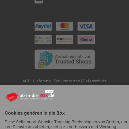
AGB
|
Lieferung
|
Zahlungsarten
|
Datenschutz
|
Bestellvorgang
|
Impressum
|
Information zur
Barrierefreiheit
© ab-in-die-BOX 2026