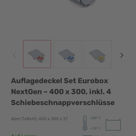
View larger image
View larger image
View larger image
View
Auflagedeckel Set Eurobox
NextGen – 400 x 300, inkl. 4
Schiebeschnappverschlüsse
Abm (TxBxH): 400 x 300 x 27
Verfügbarkeit: