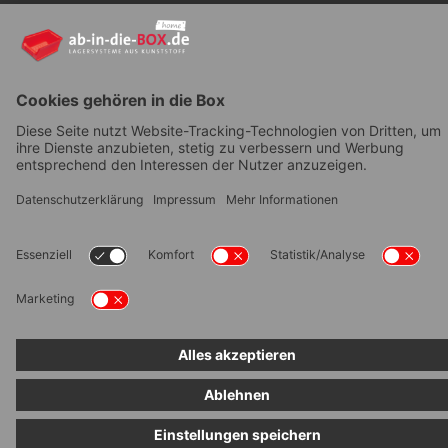
AGB
|
Lieferung
|
Zahlungsarten
|
Datenschutz
|
Bestellvorgang
|
Impressum
|
Information zur
Barrierefreiheit
© ab-in-die-BOX 2026