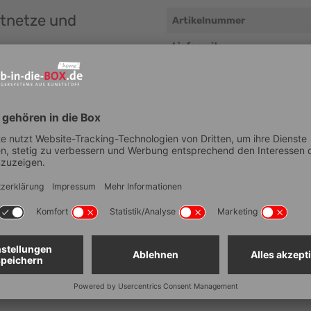
rtnetze und
Artikelnummer
Lieferzeit
ng einfach und sicher.
EAN
n. Kinderleichtes Verspannen der
Gurtbreite (mm)
en. Kein händisches Aufrollen
t läuft mit diesem System
Gurtlänge (cm)
Eigengewicht (g/Stk.)
ebensdauer ist garantiert. Der
Länge (zusammengerollt, m
Höhe (zusammengerollt, mm
Breite (zusammengerollt, m
Zurrkraft (daN)
Material