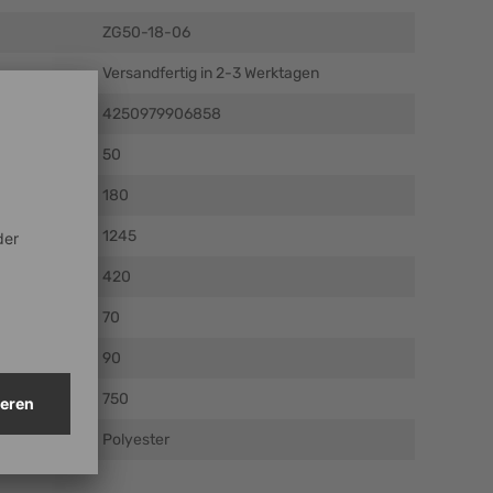
ZG50-18-06
Versandfertig in 2-3 Werktagen
4250979906858
50
180
1245
m)
420
)
70
m)
90
750
Polyester