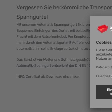
Vergessen Sie herkömmliche Transpo
Spanngurte!
Mit unserem Automatik Spanngurtgurt fixieren Sie Ihre Ladu
Bequemes Einhängen des Gurtes mit beidseitigen Spitzhake
Fracht mit dem Ratschenhebel. Per Knopfdruck leicht zu lös
mehr durch den Automatikgurt mit Aufrollmechanik. Der Gur
automatisch in seine Endlage zurück ohne zu verheddern.
Das Band ist vor Wetter und Schmutz geschützt, eine lange L
Automatik-Spanngurt entspricht der DIN EN 12195-2.
INFO: Zertifikat als Download einsehbar.