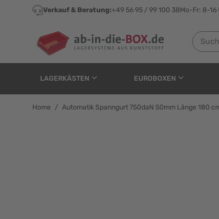
Direkt zum Inhalt
Verkauf & Beratung:
+49 56 95 / 99 100 38
Mo-Fr: 8-16
Suchen n
LAGERKÄSTEN
EUROBOXEN
Home
/
Automatik Spanngurt 750daN 50mm Länge 180 c
Automatik Spanngurt 