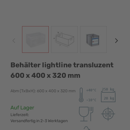
View larger image
View larger image
View larger image
View
Behälter lightline transluzent
600 x 400 x 320 mm
Abm (TxBxH): 600 x 400 x 320 mm
Verfügbarkeit:
Auf Lager
Lieferzeit:
Versandfertig in 2-3 Werktagen