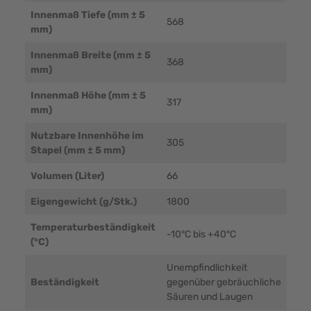
Innenmaß Tiefe (mm ± 5
568
mm)
Innenmaß Breite (mm ± 5
368
mm)
Innenmaß Höhe (mm ± 5
317
mm)
Nutzbare Innenhöhe im
305
Stapel (mm ± 5 mm)
Volumen (Liter)
66
Eigengewicht (g/Stk.)
1800
Temperaturbeständigkeit
-10°C bis +40°C
(°C)
Unempfindlichkeit
Beständigkeit
gegenüber gebräuchliche
Säuren und Laugen