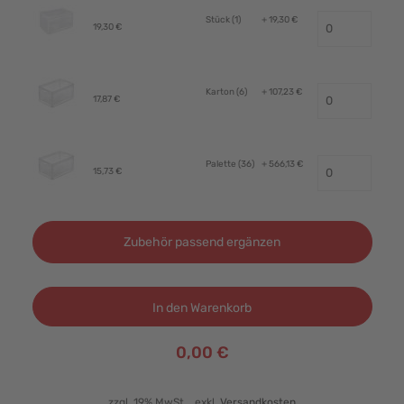
Stück (1)
+ 19,30 €
19,30 €
Karton (6)
+ 107,23 €
17,87 €
Palette (36)
+ 566,13 €
15,73 €
Zubehör passend ergänzen
In den Warenkorb
0,00 €
zzgl. 19% MwSt.
, exkl.
Versandkosten