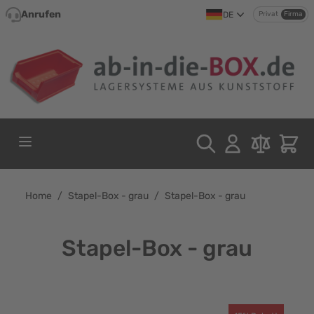
Direkt zum Inhalt
Anrufen
DE
Privat
Firma
Home
/
Stapel-Box - grau
/
Stapel-Box - grau
Stapel-Box - grau