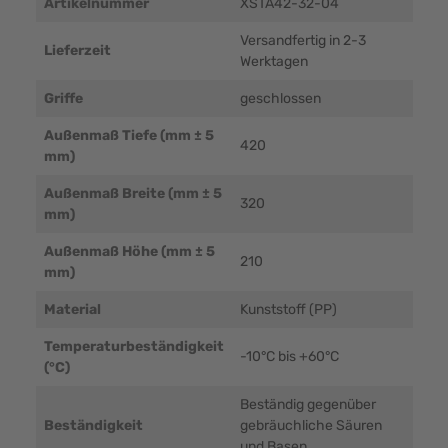
Artikelnummer
XSTA42-32-04
Versandfertig in 2-3
Lieferzeit
Werktagen
Griffe
geschlossen
Außenmaß Tiefe (mm ± 5
420
mm)
Außenmaß Breite (mm ± 5
320
mm)
Außenmaß Höhe (mm ± 5
210
mm)
Material
Kunststoff (PP)
Temperaturbeständigkeit
-10°C bis +60°C
(°C)
Beständig gegenüber
Beständigkeit
gebräuchliche Säuren
und Basen