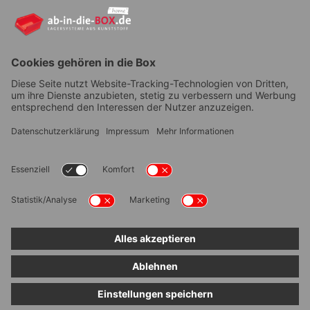
YouTube
AGB
|
Lieferung
|
Zahlungsarten
|
Datenschutz
|
Bestellvorgang
|
Impressum
|
Information zur
Barrierefreiheit
© ab-in-die-BOX 2026