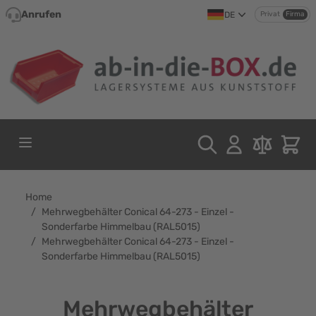
Direkt zum Inhalt
Anrufen
DE
Privat
Firma
Home
/
Mehrwegbehälter Conical 64-273 - Einzel -
Sonderfarbe Himmelbau (RAL5015)
/
Mehrwegbehälter Conical 64-273 - Einzel -
Sonderfarbe Himmelbau (RAL5015)
Mehrwegbehälter