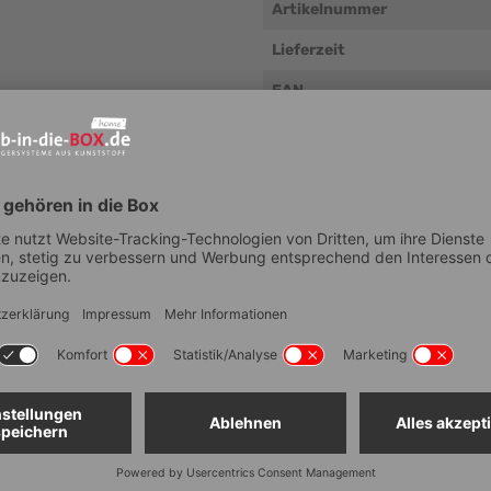
Artikelnummer
Lieferzeit
EAN
Außenmaß Breite (mm ± 5 m
Außenmaß Tiefe (mm ± 5 mm
Temperaturbeständigkeit (°
Verwendung mit unseren
Wandsystemen möglich
Elektrische Leitfähigkeit
Platzsparend aufbewahrbar
Lebensmittelechtheit
Stapelbar
Material