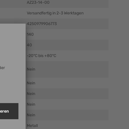
AZ23-14-00
Versandfertig in 2-3 Werktagen
4250979906773
m)
140
)
40
C)
-20°C bis +80°C
Nein
Nein
Nein
Nein
Nein
Metall