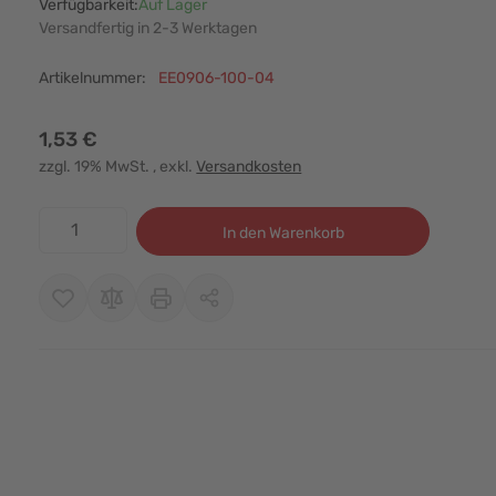
Verfügbarkeit:
Auf Lager
Versandfertig in 2-3 Werktagen
Artikelnummer:
EE0906-100-04
1,53 €
zzgl. 19% MwSt.
, exkl.
Versandkosten
Menge
In den Warenkorb
r image
View larger image
View larger image
View larger image