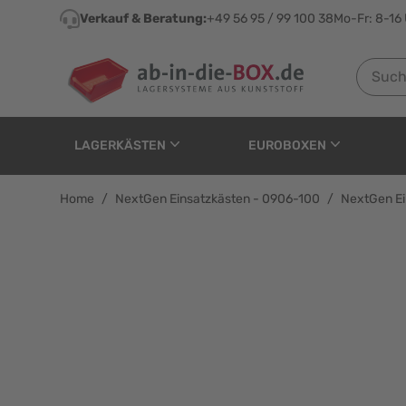
Direkt zum Inhalt
Verkauf & Beratung:
+49 56 95 / 99 100 38
Mo-Fr: 8-16
Suchen n
LAGERKÄSTEN
EUROBOXEN
Home
/
NextGen Einsatzkästen - 0906-100
/
NextGen Ei
NextGen Einsatzkästen