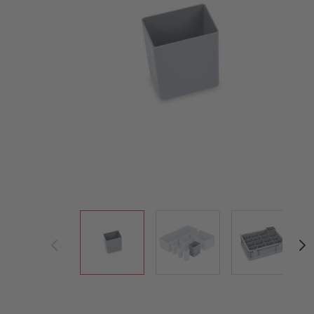
View larger image
View larger image
View large