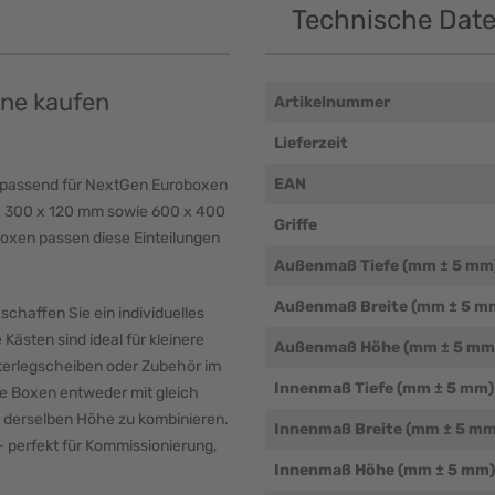
Technische Dat
ine kaufen
Artikelnummer
Lieferzeit
EAN
 passend für NextGen Euroboxen
x 300 x 120 mm sowie 600 x 400
Griffe
fboxen passen diese Einteilungen
Außenmaß Tiefe (mm ± 5 mm
Außenmaß Breite (mm ± 5 m
haffen Sie ein individuelles
ästen sind ideal für kleinere
Außenmaß Höhe (mm ± 5 mm
nterlegscheiben oder Zubehör im
Innenmaß Tiefe (mm ± 5 mm)
re Boxen entweder mit gleich
 derselben Höhe zu kombinieren.
Innenmaß Breite (mm ± 5 mm
t – perfekt für Kommissionierung,
Innenmaß Höhe (mm ± 5 mm)