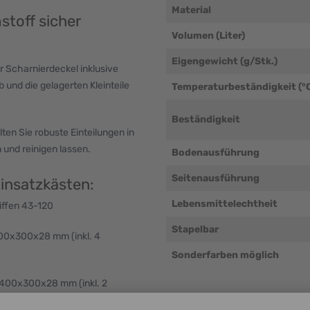
Material
toff sicher
Volumen (Liter)
Eigengewicht (g/Stk.)
r Scharnierdeckel inklusive
 und die gelagerten Kleinteile
Temperaturbeständigkeit (°
Beständigkeit
en Sie robuste Einteilungen in
 und reinigen lassen.
Bodenausführung
Seitenausführung
insatzkästen:
Lebensmittelechtheit
iffen 43-120
Stapelbar
00x300x28 mm (inkl. 4
Sonderfarben möglich
 400x300x28 mm (inkl. 2