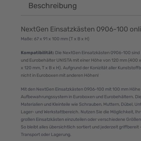
Beschreibung
NextGen Einsatzkästen 0906-100 onl
Maße: 67 x 91 x 100 mm (T x B x H)
Kompatibilität:
Die NextGen Einsatzkästen 0906-100 sind
und Eurobehälter UNISTA mit einer Höhe von 120 mm (400 
x 120 mm, T x B x H). Aufgrund der Konizität aller Kunststof
nicht in Euroboxen mit anderen Höhen!
Mit den NextGen Einsatzkästen 0906-100 mit 100 mm Höhe sc
Aufbewahrungssystem in Euroboxen und Eurobehältern. Die K
Materialien und Kleinteile wie Schrauben, Muttern, Dübel, U
Lager- und Werkstattbereich. Nutzen Sie die Möglichkeit, Ih
großen Einsatzkästen einzuteilen oder verschiedene Größen
So bleibt alles übersichtlich sortiert und jederzeit griffberei
Transport oder Lagerung.