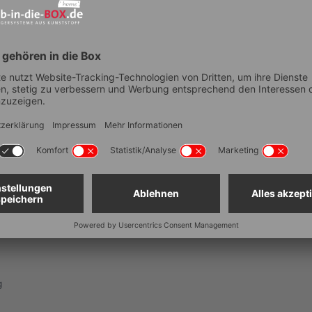
öhe 100mm:
 x H): 133x365x100 mm
x H): 133x182x100 mm
B x H): 34x46x100 mm
extGen und
00 x 300 x 120 mm:
*
g