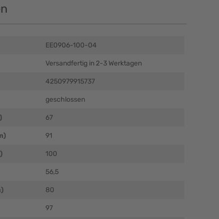
en
EE0906-100-04
Versandfertig in 2-3 Werktagen
4250979915737
geschlossen
)
67
m)
91
)
100
56,5
)
80
97