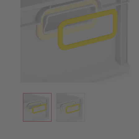
View larger image
View larger image