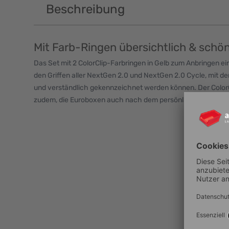
Beschreibung
Mit Farb-Ringen übersichtlich & schö
Das Set mit 2 ColorClip-Farbringen in Gelb zum Anbringen 
den Griffen aller NextGen 2.0 und NextGen 2.0 Cycle, mit de
und verständlich gekennzeichnet werden können. Der ColorC
zudem, die Euroboxen auch nach dem persönlichen Geschma