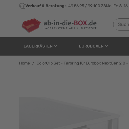
Direkt zum Inhalt
Verkauf & Beratung:
+49 56 95 / 99 100 38
Mo-Fr: 8-16
Suchen n
LAGERKÄSTEN
EUROBOXEN
Home
/
ColorClip Set - Farbring für Eurobox NextGen 2.0 - 
ColorClip Set - Farbrin