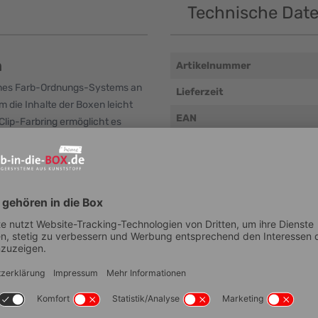
Technische Dat
n
Artikelnummer
eines Farb-Ordnungs-Systems an
Lieferzeit
m die Inhalte der Boxen leicht
EAN
lip-Farbring ermöglicht es
ck farblich zu gestalten.
Außenmaß Breite (mm ± 5 m
Außenmaß Tiefe (mm ± 5 mm
Außenmaß Höhe (mm ± 5 mm
Eigengewicht (g/Stk.)
Material
Temperaturbeständigkeit (°
Verwendung mit unseren
Wandsystemen möglich