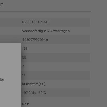
en
R200-00-03-SET
Versandfertig in 3-4 Werktagen
4250979920946
m)
139
)
55
)
3
11
Kunststoff (PP)
C)
-10°C bis +60°C
Nein