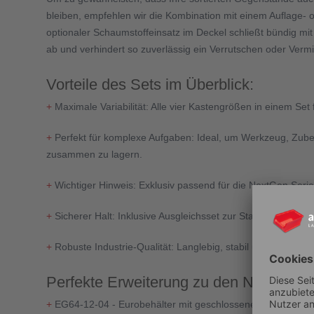
bleiben, empfehlen wir die Kombination mit einem Auflage- 
optionaler Schaumstoffeinsatz im Deckel schließt bündig mi
ab und verhindert so zuverlässig ein Verrutschen oder Vermi
Vorteile des Sets im Überblick:
+
Maximale Variabilität: Alle vier Kastengrößen in einem Set 
+
Perfekt für komplexe Aufgaben: Ideal, um Werkzeug, Zube
zusammen zu lagern.
+
Wichtiger Hinweis: Exklusiv passend für die NextGen Serie,
+
Sicherer Halt: Inklusive Ausgleichsset zur Stabilisierung in
+
Robuste Industrie-Qualität: Langlebig, stabil und einfach z
Perfekte Erweiterung zu den NextGen E
+
EG64-12-04 - Eurobehälter mit geschlossenen Griffen 64-