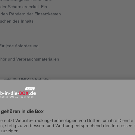
oder Scharnierdeckel. Ein
t den Rändern der Einsatzkästen
schen des Inhalts.
für jede Anforderung.
hör und Verbrauchsmaterialien
 nicht für UNISTA Behälter.
 der Eurobox.
u reinigen.
insatzkästen:
120 - (T x B x H) 600x400x120