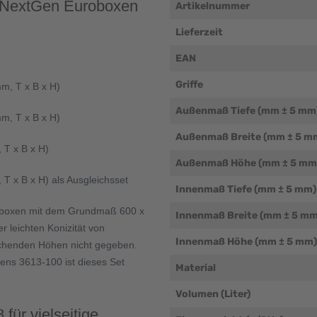
r NextGen Euroboxen
Artikelnummer
Lieferzeit
EAN
Griffe
m, T x B x H)
Außenmaß Tiefe (mm ± 5 mm
m, T x B x H)
Außenmaß Breite (mm ± 5 m
 T x B x H)
Außenmaß Höhe (mm ± 5 mm
T x B x H) als Ausgleichsset
Innenmaß Tiefe (mm ± 5 mm)
roboxen mit dem Grundmaß 600 x
Innenmaß Breite (mm ± 5 mm
 leichten Konizität von
Innenmaß Höhe (mm ± 5 mm)
eichenden Höhen nicht gegeben.
tens 3613-100 ist dieses Set
Material
Volumen (Liter)
für vielseitige