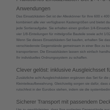
Anwendungen
Das Einsatzkästen-Set ist der Alleskönner für Ihre 600 x 
kombiniert alle vier verfügbaren Kastengrößen und bietet dami
jede Sortieraufgabe. Sie erhalten einen großen 1/4-Einsatz
vier 1/8-Einteilungen für mittelgroße Bauteile sowie acht 1/32
Wenn Sie dieses Einsatzkästen-Set kaufen, erhalten Sie da
verschiedenste Gegenstände gemeinsam in einer Box zu ko
transportieren. Die Einsatzkästen lassen sich einfach hand
Ihr individuelles Ordnungssystem zu schaffen.
Clever gelöst: inklusive Ausgleichsset f
Zusätzliche acht Ausgleichskästen ergänzen das Set für die 
Kleinteileaufbewahrung. Gleichzeitig sorgen sie dafür, dass 
rutschfest in der Eurobox stehen, indem sie die systembeding
Sicherer Transport mit passendem Dec
Um zu gewährleisten, dass Ihre sortierten Gegenstände auc