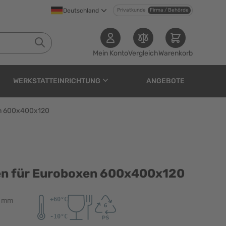
Deutschland
Privatkunde
Firma / Behörde
Mein Konto
Vergleich
Warenkorb
WERKSTATTEINRICHTUNG
ANGEBOTE
en 600x400x120
oboxen 600x400x120
ten für Euroboxen 600x400x120
0 mm