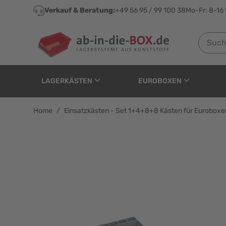
Direkt zum Inhalt
Verkauf & Beratung:
+49 56 95 / 99 100 38
Mo-Fr: 8-16
Suchen n
LAGERKÄSTEN
EUROBOXEN
Home
/
Einsatzkästen - Set 1+4+8+8 Kästen für Eurobo
Einsatzkästen - Set 1