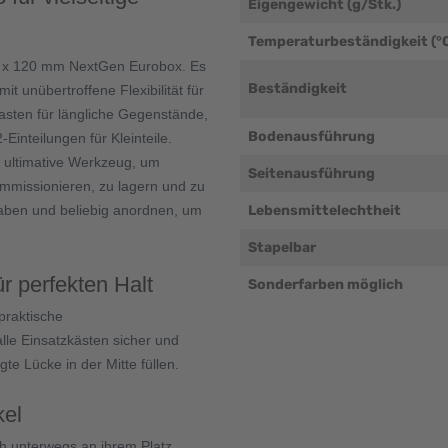
Eigengewicht (g/Stk.)
Temperaturbeständigkeit (°
400 x 120 mm NextGen Eurobox. Es
Beständigkeit
t unübertroffene Flexibilität für
kasten für längliche Gegenstände,
Bodenausführung
-Einteilungen für Kleinteile.
s ultimative Werkzeug, um
Seitenausführung
mmissionieren, zu lagern und zu
haben und beliebig anordnen, um
Lebensmittelechtheit
Stapelbar
ür perfekten Halt
Sonderfarben möglich
praktische
alle Einsatzkästen sicher und
te Lücke in der Mitte füllen.
kel
h unterwegs an ihrem Platz