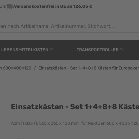
 Uhr
Versandkostenfrei in DE ab 126.05 €
ach Artikelname, Artikelnummer, Stichwort...
LEBENSMITTELKISTEN
TRANSPORTROLLER
xen 600x400x120
/
Einsatzkästen - Set 1+4+8+8 Kästen für Eurobox
+4+8+8 Kästen für Eur
Einsatzkästen - Set 1+4+8+8 Käs
Abm (TxBxH): 565 x 365 x 100 mm | für NextGen 600 x 400 x 12