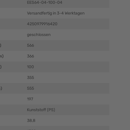
EES64-04-100-04
Versandfertig in 3-4 Werktagen
4250979916420
geschlossen
)
566
m)
366
)
100
355
)
555
197
Kunststoff (PS)
38,8