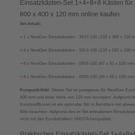
Einsatzkästen-Set 1+4+8+8 Kästen fü
600 x 400 x 120 mm online kaufen
Set-Inhalt:
+
1 x NextGen Einsatzkasten - 3613-100 (133 x 365 x 100 m
+
4 x NextGen Einsatzkästen - 1813-100 (133 x 182 x 100 m
+
8 x NextGen Einsatzkästen - 0906-100 (67 x 91 x 100 mm,
+
8 x NextGen Einsatzkästen - 0403-100 (34 x 46 x 100 mm, 
Kompatibilität:
Dieses Set ist passgenau für NextGen Eu
400 mm und einer Höhe von 120 mm konzipiert. Aufgrund der
Kunststoffboxen ist ein optimaler Sitz in Behältern mit abw
Bitte beachten: Aufgrund des im Set enthaltenen Einsatzkas
nicht mit den Eurobehältern UNISTA kompatibel.
Praktisches Einsatzkästen-Set 1+4+8+8 