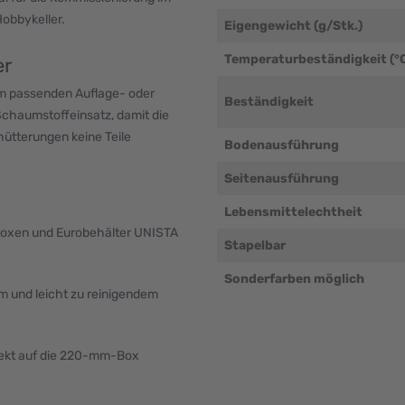
Hobbykeller.
Eigengewicht (g/Stk.)
Temperaturbeständigkeit (°
er
em passenden Auflage- oder
Beständigkeit
Schaumstoffeinsatz, damit die
hütterungen keine Teile
Bodenausführung
Seitenausführung
Lebensmittelechtheit
oxen und Eurobehälter UNISTA
Stapelbar
Sonderfarben möglich
em und leicht zu reinigendem
ekt auf die 220-mm-Box