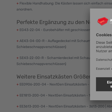
+
Flexible Handhabung: Die Kästen lassen sich einfach ein
anordnen.
Perfekte Ergänzung zu den NextGen E
+
EG43-22-04 - Eurobehälter mit geschlossenen Griffen 4
+
AE43-04-00-R - Auflagedeckel mit Schaumstoff - Maß 4
Schiebeschnappverschlüssen)
+
SE43-22-00-R - Scharnierdeckel mit Schaumstoff - Maß
Schiebeschnappverschlüssen)
Weitere Einsatzkästen Größen der H
+
EE0906-200-04 - NextGen Einsatzkästen - 0906-200 | Ab
+
EE1813-200-04 - NextGen Einsatzkästen - 1813-200 | Abm
+
EE3613-200-04 - NextGen Einsatzkästen - 3613-200 | Ab