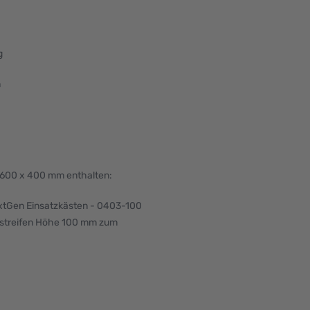
g
n
ß 600 x 400 mm enthalten:
xtGen Einsatzkästen - 0403-100
offstreifen Höhe 100 mm zum