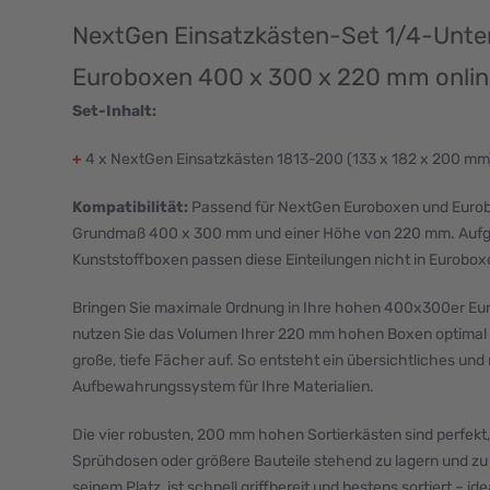
NextGen Einsatzkästen-Set 1/4-Unter
Euroboxen 400 x 300 x 220 mm onlin
Set-Inhalt:
+
4 x NextGen Einsatzkästen 1813-200 (133 x 182 x 200 mm
Kompatibilität:
Passend für NextGen Euroboxen und Eurob
Grundmaß 400 x 300 mm und einer Höhe von 220 mm. Aufgrun
Kunststoffboxen passen diese Einteilungen nicht in Eurobo
Bringen Sie maximale Ordnung in Ihre hohen 400x300er Eur
nutzen Sie das Volumen Ihrer 220 mm hohen Boxen optimal aus
große, tiefe Fächer auf. So entsteht ein übersichtliches u
Aufbewahrungssystem für Ihre Materialien.
Die vier robusten, 200 mm hohen Sortierkästen sind perfekt
Sprühdosen oder größere Bauteile stehend zu lagern und zu t
seinem Platz, ist schnell griffbereit und bestens sortiert – i