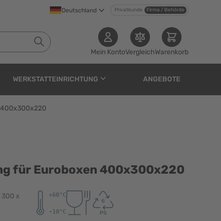
Deutschland
Privatkunde
Firma / Behörde
Mein Konto
Vergleich
Warenkorb
WERKSTATTEINRICHTUNG
ANGEBOTE
en 400x300x220
roboxen 400x300x220
lung für Euroboxen 400x300x220
 300 x