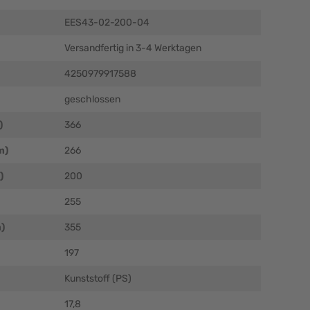
EES43-02-200-04
Versandfertig in 3-4 Werktagen
4250979917588
geschlossen
)
366
m)
266
)
200
255
)
355
197
Kunststoff (PS)
17,8