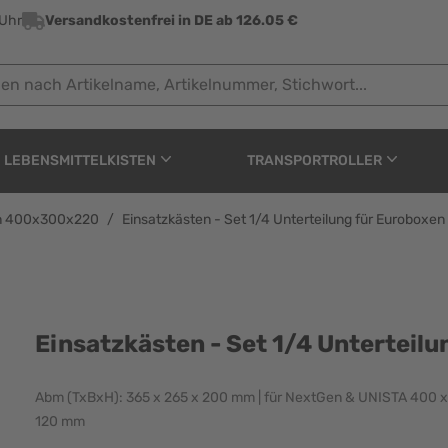
 Uhr
Versandkostenfrei in DE ab 126.05 €
ach Artikelname, Artikelnummer, Stichwort...
LEBENSMITTELKISTEN
TRANSPORTROLLER
xen 400x300x220
/
Einsatzkästen - Set 1/4 Unterteilung für Eurobox
/4 Unterteilung für Eu
Einsatzkästen - Set 1/4 Untertei
Abm (TxBxH): 365 x 265 x 200 mm | für NextGen & UNISTA 400 x
120 mm