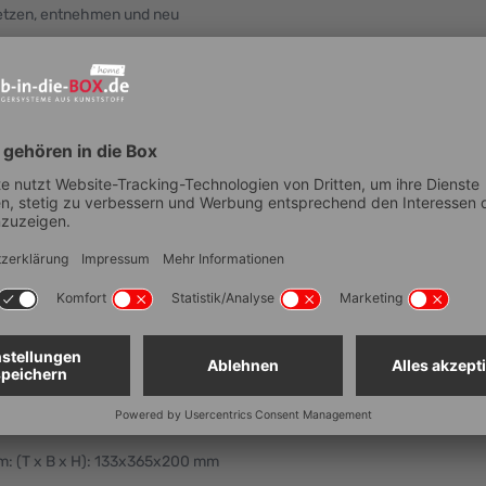
setzen, entnehmen und neu
insatzkästen:
3-220
00x300x28 mm (inkl. 4
 400x300x28 mm (inkl. 2
öhe 200 mm:
m: (T x B x H): 67x91x200 mm
: (T x B x H): 133x182x200 mm
m: (T x B x H): 133x365x200 mm