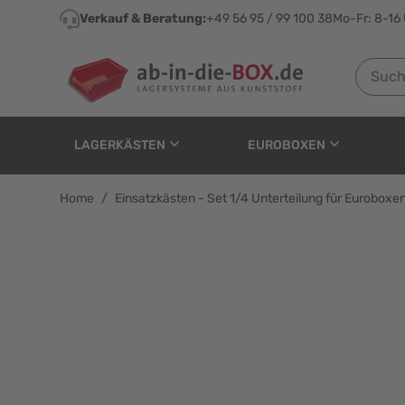
Direkt zum Inhalt
Verkauf & Beratung:
+49 56 95 / 99 100 38
Mo-Fr: 8-16
Suchen n
LAGERKÄSTEN
EUROBOXEN
Home
/
Einsatzkästen - Set 1/4 Unterteilung für Eurobo
Einsatzkästen - Set 1