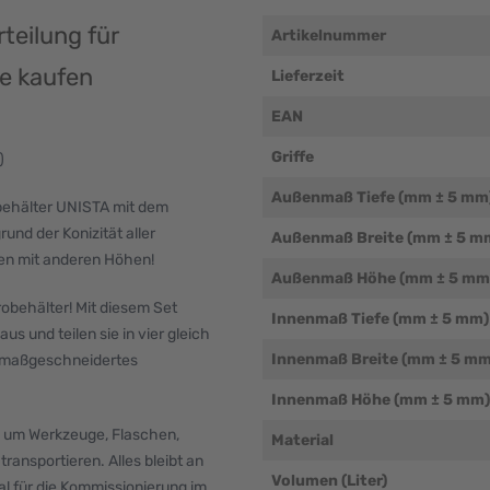
teilung für
Artikelnummer
e kaufen
Lieferzeit
EAN
Griffe
)
Außenmaß Tiefe (mm ± 5 mm
ehälter UNISTA mit dem
d der Konizität aller
Außenmaß Breite (mm ± 5 m
xen mit anderen Höhen!
Außenmaß Höhe (mm ± 5 mm
obehälter! Mit diesem Set
Innenmaß Tiefe (mm ± 5 mm)
 und teilen sie in vier gleich
Innenmaß Breite (mm ± 5 mm
nd maßgeschneidertes
Innenmaß Höhe (mm ± 5 mm)
, um Werkzeuge, Flaschen,
Material
ransportieren. Alles bleibt an
Volumen (Liter)
deal für die Kommissionierung im