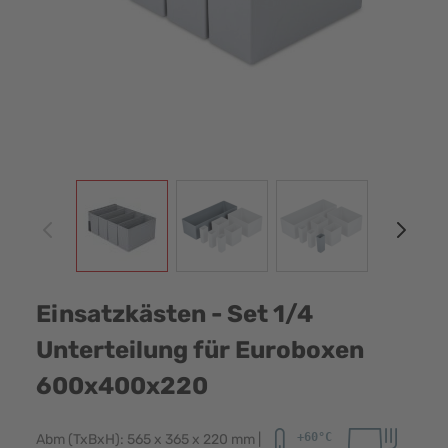
View larger image
View larger image
View larger image
View
Einsatzkästen - Set 1/4
Unterteilung für Euroboxen
600x400x220
Abm (TxBxH): 565 x 365 x 220 mm |