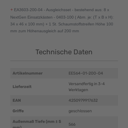
+
EA3603-200-04 - Ausgleichsset - bestehend aus: 8 x
NextGen Einsatzkästen - 0403-100 ( Abm. je: (T x B x H):
34 x 46 x 100 mm) + 1 St. Schaumstoffstreifen Höhe 100
mm zum Höhenausgleich auf 200 mm
Technische Daten
Artikelnummer
EES64-01-200-04
Versandfertig in 3-4
Lieferzeit
Werktagen
EAN
4250979917632
Griffe
geschlossen
Außenmaß Tiefe (mm ± 5
566
mm)