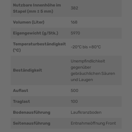
Nutzbare Innenhöhe im
382
Stapel (mm ± 5 mm)
Volumen (Liter)
168
Eigengewicht (g/Stk.)
5970
Temperaturbeständigkeit
-20°C bis +80°C
(°C)
Unempfindlichkeit
gegenüber
Beständigkeit
gebräuchlichen Säuren
und Laugen
Auflast
500
Traglast
100
Bodenausführung
Laufkranzboden
Seitenausführung
Entnahmeöffnung Front