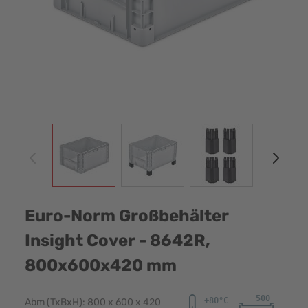
View larger image
View larger image
View larger image
View
Euro-Norm Großbehälter
Insight Cover - 8642R,
800x600x420 mm
Abm (TxBxH): 800 x 600 x 420