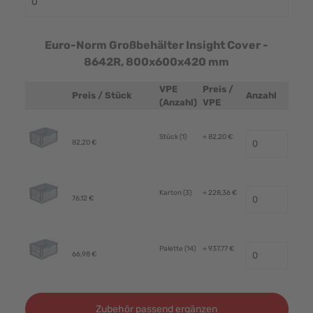
Euro-Norm Großbehälter Insight Cover -
8642R, 800x600x420 mm
VPE
Preis /
Preis / Stück
Anzahl
Produktbild
(Anzahl)
VPE
Stück (1)
+ 82,20 €
82,20 €
Karton (3)
+ 228,36 €
76,12 €
Palette (14)
+ 937,77 €
66,98 €
Zubehör passend ergänzen