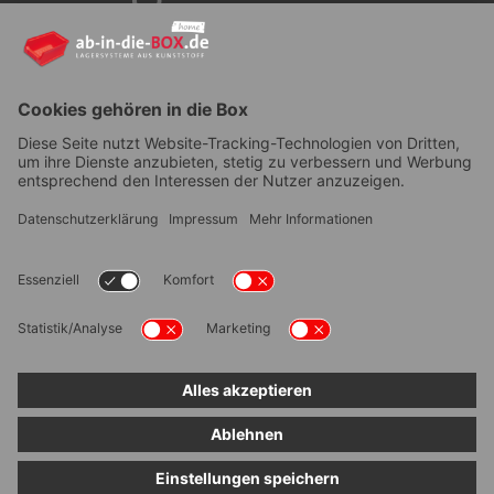
YouTube
AGB
|
Lieferung
|
Zahlungsarten
|
Datenschutz
|
Bestellvorgang
|
Impressum
|
Information zur
Barrierefreiheit
© ab-in-die-BOX 2026