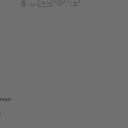
mage
View larger image
View larger image
View larger image
View larger ima
enge: