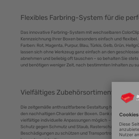
Flexibles Farbring-System für die pe
Das innovative Farbring-System mit wechselbaren ColorClip
Kennzeichnung Ihrer Boxen besonders einfach und flexibel.
Farben: Rot, Magenta, Purpur, Blau, Türkis, Gelb, Grün, Hell
lassen sich ohne Werkzeug ganz einfach an den geschlossen
abnehmen und beliebig oft tauschen – so behalten Sie stets 
und benötigen weniger Zeit, nach bestimmten Inhalten zu s
Vielfältiges Zubehörsortiment
Die zeitgemäße anthrazitfarbene Gestaltung harmoniert mit
den nachhaltigen Charakter der Boxen. Dank des umfangre
vielfältige individuelle Anpassungen möglich – darunter Auf
Schutz gegen Schmutz und Staub, Rasterschaumstoff um e
Beschädigungen zu schützen und Transportroller für mühe