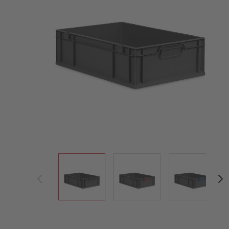
View larger image
View larger image
View large