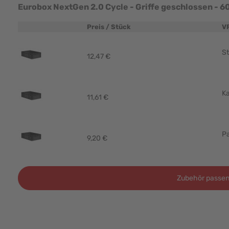
Preis / Stück
V
Produktbild
St
12,47 €
Ka
11,61 €
Pa
9,20 €
Zubehör passen