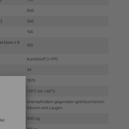
565
)
365
165
el (mm ± 5
155
Kunststoff (r-PP)
34
1570
C)
-10°C bis +60°C
Unempfindlich gegenüber gebräuchlichen
Säuren und Laugen
400 kg