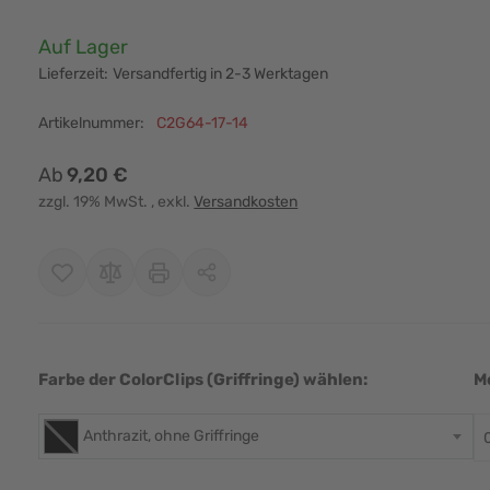
Verfügbarkeit:
Auf Lager
Lieferzeit:
Versandfertig in 2-3 Werktagen
Artikelnummer:
C2G64-17-14
Ab
9,20 €
zzgl. 19% MwSt.
, exkl.
Versandkosten
r image
View larger image
View larger image
View larger image
View larger i
Farbe der ColorClips (Griffringe) wählen:
M
Anthrazit, ohne Griffringe