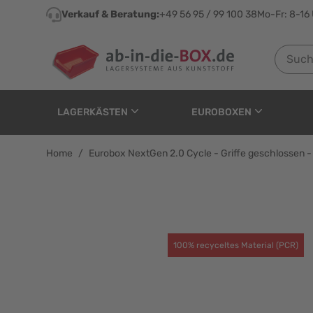
Direkt zum Inhalt
Verkauf & Beratung:
+49 56 95 / 99 100 38
Mo-Fr: 8-16
Suchen n
LAGERKÄSTEN
EUROBOXEN
Home
/
Eurobox NextGen 2.0 Cycle - Griffe geschlossen -
Eurobox NextGen 2.0 Cy
100% recyceltes Material (PCR)