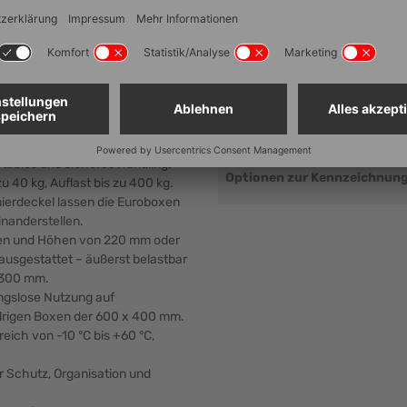
Traglast
Bodenausführung
Seitenausführung
Lebensmittelechtheit
en (r-PP), ressourcenschonend
Stapelbar
tables und sicheres Handling.
Optionen zur Kennzeichnun
u 40 kg, Auflast bis zu 400 kg.
ierdeckel lassen die Euroboxen
inanderstellen.
en und Höhen von 220 mm oder
ausgestattet – äußerst belastbar
x 300 mm.
ungslose Nutzung auf
drigen Boxen der 600 x 400 mm.
eich von -10 °C bis +60 °C,
Schutz, Organisation und