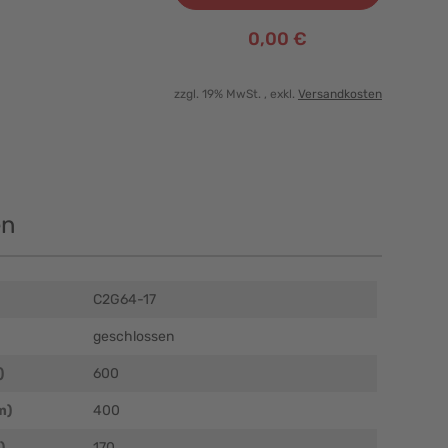
0,00 €
zzgl. 19% MwSt.
, exkl.
Versandkosten
en
C2G64-17
geschlossen
)
600
m)
400
)
170