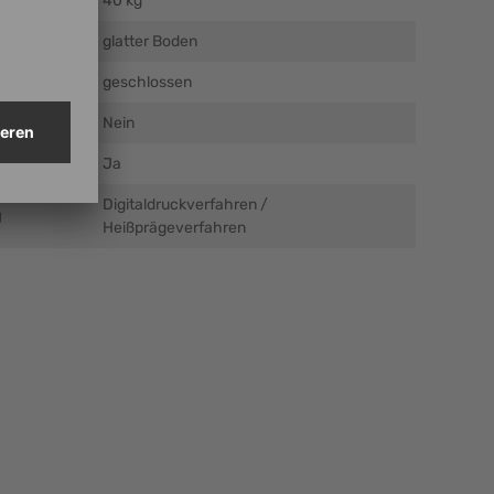
40 kg
glatter Boden
geschlossen
Nein
Ja
Digitaldruckverfahren /
g
Heißprägeverfahren