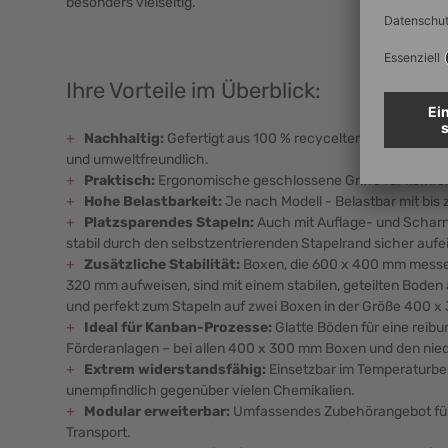
besonders vielseitig.
Ihre Vorteile im Überblick:
+
Nachhaltig:
Gefertigt aus 100 % recyceltem Polypropyl
und umweltfreundlich.
+
Praktisch:
Ergonomische geschlossene Griffe für komfor
+
Hohe Belastbarkeit:
Je nach Modell - Belastbar mit bis z
+
Platzsparendes Stapeln:
Auch mit Auflage- und Scharn
stabil durch den selbstzentrierenden Stapelrand sicher aufe
+
Zusätzliche Stabilität:
Boxen, die 600 x 400 mm mess
320 mm aufweisen, sind mit einem stabilen, geteilten Boden 
und perfekt zum Stapeln auf zwei Boxen in der Größe 400 
+
Ideal für Kanban-Prozesse:
Glatte Böden für eine reib
Förderanlagen – bei allen 400 x 300 mm Boxen und den nie
+
Extrem widerstandsfähig:
Einsetzbar im Temperaturber
unempfindlich gegenüber vielen Chemikalien.
+
Modular erweiterbar:
Umfassendes Zubehörangebot für 
Transport.