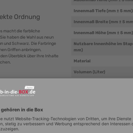
Innenmaß Tiefe (mm ± 5 mm)
rfekte Ordnung
Innenmaß Breite (mm ± 5 mm
s macht die farbliche
Innenmaß Höhe (mm ± 5 mm)
 Sie haben die Wahl aus neun
grün und Schwarz. Die Farbringe
Nutzbare Innenhöhe im Stap
en Griffen anbringen,
mm)
den Überblick über Ihre Inhalte
Material
uchen.
Volumen (Liter)
Eigengewicht (g/Stk.)
Temperaturbeständigkeit (°
 jedem Umfeld und unterstreicht
Beständigkeit
ichen Zubehörangebots sind
lage- und Scharnierdeckel für
mpfindliche Waren vor
Auflast
loses Bewegen, macht die Boxen