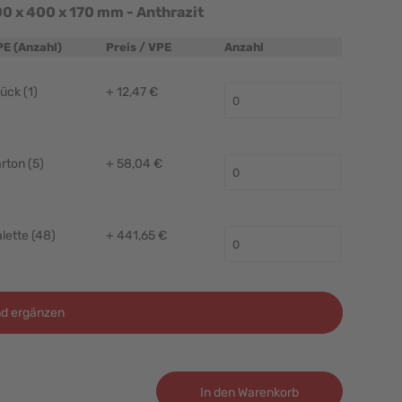
Eurobox NextGen 2.0 Cycle - Griffe geschlossen - 600 x 400 x 170 mm - Anthrazit
PE (Anzahl)
Preis / VPE
Anzahl
ück (1)
+ 12,47 €
rton (5)
+ 58,04 €
lette (48)
+ 441,65 €
d ergänzen
In den Warenkorb