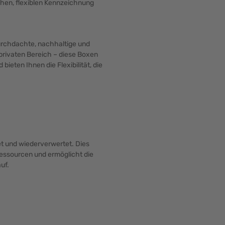
chen, flexiblen Kennzeichnung
urchdachte, nachhaltige und
 privaten Bereich – diese Boxen
ieten Ihnen die Flexibilität, die
et und wiederverwertet. Dies
Ressourcen und ermöglicht die
uf.