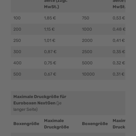
Seite (zzgl.
Seite (zzgl.
MwSt.)
MwSt.)
100
1,85 €
750
0,53 €
200
1,15 €
1000
0,48 €
250
1,01 €
2000
0,41 €
300
0,87 €
2500
0,35 €
400
0,75 €
5000
0,32 €
500
0,67 €
10000
0,31 €
Maximale Druckgröße für
Euroboxen NextGen
(je
langer Seite)
Maximale
Maximale
Boxengröße
Boxengröße
Druckgröße
Druckgröß