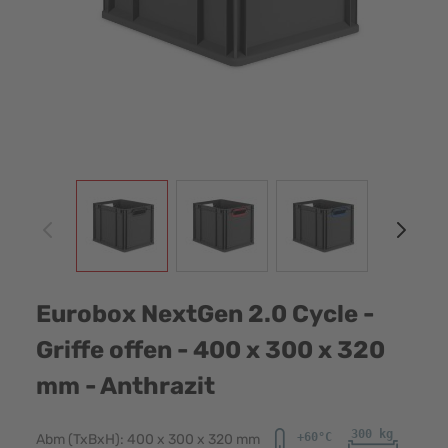
View larger image
View larger image
View larger image
View
Eurobox NextGen 2.0 Cycle -
Griffe offen - 400 x 300 x 320
mm - Anthrazit
Abm (TxBxH): 400 x 300 x 320 mm