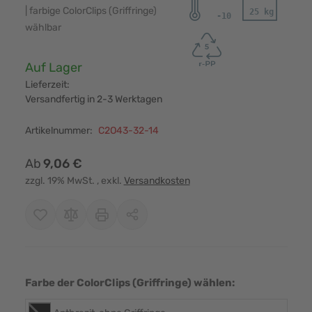
| farbige ColorClips (Griffringe)
wählbar
Verfügbarkeit:
Auf Lager
Lieferzeit:
Versandfertig in 2-3 Werktagen
Artikelnummer:
C2O43-32-14
Ab
9,06 €
zzgl. 19% MwSt.
, exkl.
Versandkosten
Farbe der ColorClips (Griffringe) wählen: