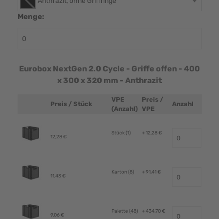
Anthrazit, ohne Griffringe
Menge:
Eurobox NextGen 2.0 Cycle - Griffe offen - 400
x 300 x 320 mm - Anthrazit
VPE
Preis /
Preis / Stück
Anzahl
Produktbild
(Anzahl)
VPE
Stück (1)
+ 12,28 €
12,28 €
Karton (8)
+ 91,41 €
11,43 €
Palette (48)
+ 434,70 €
9,06 €