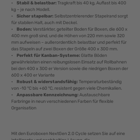
•
Stabil & belastbar:
Tragkraft bis 40 kg, Auflast bis 400
kg – je nach Modell.
•
Sicher stapelbar:
Selbstzentrierender Stapelrand sorgt
für stabilen Halt, auch mit Deckel.
•
Boden:
Verstärkter, geteilter Boden für Boxen, die 600 x
400 mm groß sind, und die Höhen von 220 mm sowie 320
mm aufweisen – außerordentlich belastbar und perfekt für
das Stapeln auf zwei Boxen der Größe 400 x 300 mm.
•
Perfekt für Kanban-Systeme:
Glatte Böden
gewährleisten einen reibungslosen Einsatz auf Rollbahnen
bei den 400 x 300 er Version sowie die niedrigen Boxen der
600 x 400 er Variante
•
Robust & widerstandsfähig:
Temperaturbeständig
von -10 °C bis +60 °C, resistent gegen viele Chemikalien.
•
Anpassbare Kennzeichnung:
Austauschbare
Farbringe in neun verschiedenen Farben für flexible
Organisation
Mit den Euroboxen NextGen 2.0 Cycle setzen Sie auf eine