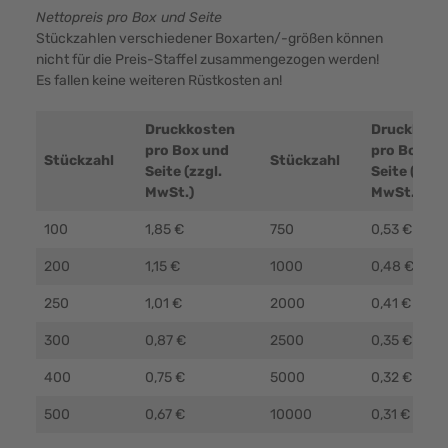
Nettopreis pro Box und Seite
Stückzahlen verschiedener Boxarten/-größen können
nicht für die Preis-Staffel zusammengezogen werden!
Es fallen keine weiteren Rüstkosten an!
Druckkosten
Druckkost
pro Box und
pro Box un
Stückzahl
Stückzahl
Seite (zzgl.
Seite (zzgl.
MwSt.)
MwSt.)
100
1,85 €
750
0,53 €
200
1,15 €
1000
0,48 €
250
1,01 €
2000
0,41 €
300
0,87 €
2500
0,35 €
400
0,75 €
5000
0,32 €
500
0,67 €
10000
0,31 €