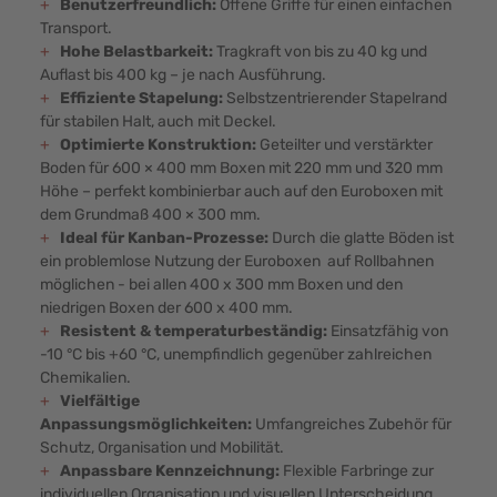
+
Benutzerfreundlich:
Offene Griffe für einen einfachen
Transport.
+
Hohe Belastbarkeit:
Tragkraft von bis zu 40 kg und
Auflast bis 400 kg – je nach Ausführung.
+
Effiziente Stapelung:
Selbstzentrierender Stapelrand
für stabilen Halt, auch mit Deckel.
+
Optimierte Konstruktion:
Geteilter und verstärkter
Boden für 600 × 400 mm Boxen mit 220 mm und 320 mm
Höhe – perfekt kombinierbar auch auf den Euroboxen mit
dem Grundmaß 400 × 300 mm.
+
Ideal für Kanban-Prozesse:
Durch die glatte Böden ist
ein problemlose Nutzung der Euroboxen auf Rollbahnen
möglichen - bei allen 400 x 300 mm Boxen und den
niedrigen Boxen der 600 x 400 mm.
+
Resistent & temperaturbeständig:
Einsatzfähig von
-10 °C bis +60 °C, unempfindlich gegenüber zahlreichen
Chemikalien.
+
Vielfältige
Anpassungsmöglichkeiten:
Umfangreiches Zubehör für
Schutz, Organisation und Mobilität.
+
Anpassbare Kennzeichnung:
Flexible Farbringe zur
individuellen Organisation und visuellen Unterscheidung