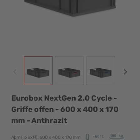
View larger image
View larger image
View larger image
View
Eurobox NextGen 2.0 Cycle -
Griffe offen - 600 x 400 x 170
mm - Anthrazit
Abm (TxBxH): 600 x 400 x 170 mm