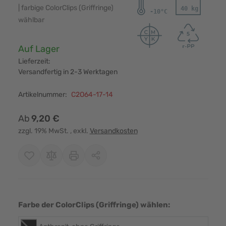
| farbige ColorClips (Griffringe)
wählbar
Verfügbarkeit:
Auf Lager
Lieferzeit:
Versandfertig in 2-3 Werktagen
Artikelnummer:
C2O64-17-14
Ab
9,20 €
zzgl. 19% MwSt.
, exkl.
Versandkosten
Farbe der ColorClips (Griffringe) wählen: