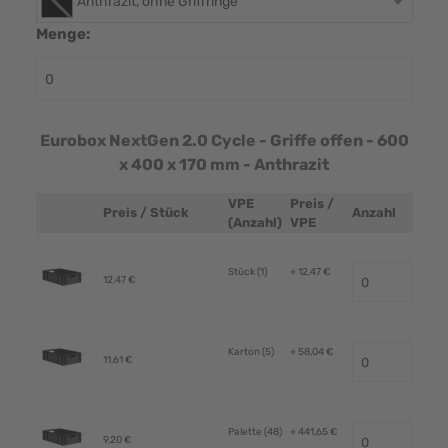
Anthrazit, ohne Griffringe
Menge:
Eurobox NextGen 2.0 Cycle - Griffe offen - 600
x 400 x 170 mm - Anthrazit
VPE
Preis /
Preis / Stück
Anzahl
Produktbild
(Anzahl)
VPE
Stück (1)
+ 12,47 €
12,47 €
Karton (5)
+ 58,04 €
11,61 €
Palette (48)
+ 441,65 €
9,20 €