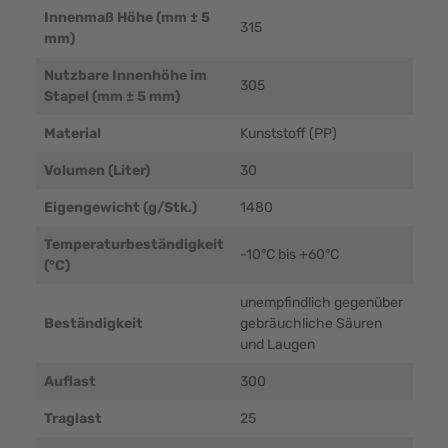
Innenmaß Höhe (mm ± 5
315
mm)
Nutzbare Innenhöhe im
305
Stapel (mm ± 5 mm)
Material
Kunststoff (PP)
Volumen (Liter)
30
Eigengewicht (g/Stk.)
1480
Temperaturbeständigkeit
-10°C bis +60°C
(°C)
unempfindlich gegenüber
Beständigkeit
gebräuchliche Säuren
und Laugen
Auflast
300
Traglast
25