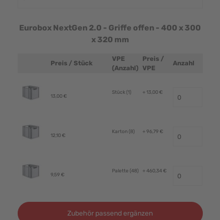
Eurobox NextGen 2.0 - Griffe offen - 400 x 300
x 320 mm
VPE
Preis /
Preis / Stück
Anzahl
Produktbild
(Anzahl)
VPE
Stück (1)
+ 13,00 €
13,00 €
Karton (8)
+ 96,79 €
12,10 €
Palette (48)
+ 460,34 €
9,59 €
Zubehör passend ergänzen