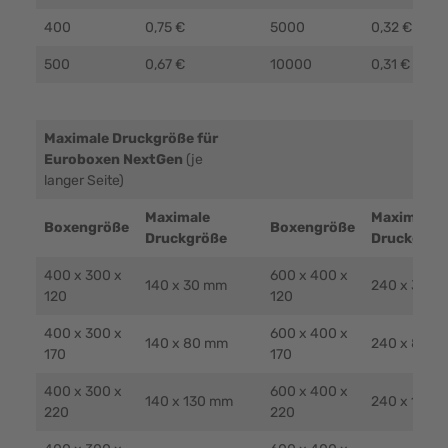
400
0,75 €
5000
0,32 €
500
0,67 €
10000
0,31 €
Maximale Druckgröße für
Euroboxen NextGen
(je
langer Seite)
Maximale
Maximale
Boxengröße
Boxengröße
Druckgröße
Druckgröß
400 x 300 x
600 x 400 x
140 x 30 mm
240 x 30 m
120
120
400 x 300 x
600 x 400 x
140 x 80 mm
240 x 80 m
170
170
400 x 300 x
600 x 400 x
140 x 130 mm
240 x 130 
220
220