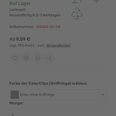
Verfügbarkeit:
Auf Lager
Lieferzeit:
Versandfertig in 2-3 Werktagen
Artikelnummer:
N2O43-32-04
Ab
9,59 €
zzgl. 19% MwSt.
, exkl.
Versandkosten
Farbe der ColorClips (Griffringe) wählen:
Grau, ohne Griffringe
Menge: