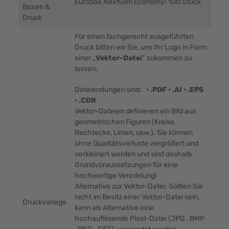
Eurobox NextGen Economy: 100 Stück
Boxen &
Druck
Für einen fachgerecht ausgeführten
Druck bitten wir Sie, uns Ihr Logo in Form
einer „
Vektor-Datei
“ zukommen zu
lassen,
Dateiendungen sind:
• .PDF • .AI • .EPS
• .CDR
Vektor-Dateien definieren ein Bild aus
geometrischen Figuren (Kreise,
Rechtecke, Linien, usw.). Sie können
ohne Qualitätsverluste vergrößert und
verkleinert werden und sind deshalb
Grundvoraussetzungen für eine
hochwertige Veredelung!
Alternative zur Vektor-Datei: Sollten Sie
nicht im Besitz einer Vektor-Datei sein,
Druckvorlage
kann als Alternative eine
hochauflösende Pixel-Datei (JPG , BMP