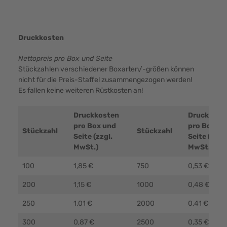
Druckkosten
Nettopreis pro Box und Seite
Stückzahlen verschiedener Boxarten/-größen können
nicht für die Preis-Staffel zusammengezogen werden!
Es fallen keine weiteren Rüstkosten an!
Druckkosten
Druckkost
pro Box und
pro Box un
Stückzahl
Stückzahl
Seite (zzgl.
Seite (zzgl.
MwSt.)
MwSt.)
100
1,85 €
750
0,53 €
200
1,15 €
1000
0,48 €
250
1,01 €
2000
0,41 €
300
0,87 €
2500
0,35 €