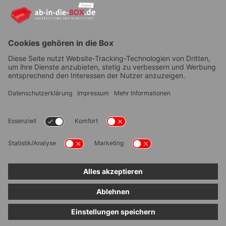
YouTube
AGB
|
Lieferung
|
Zahlungsarten
|
Datenschutz
|
Bestellvorgang
|
Impressum
|
Information zur
Barrierefreiheit
© ab-in-die-BOX 2026