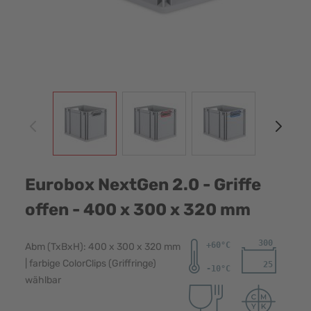
View larger image
View larger image
View larger image
View
Eurobox NextGen 2.0 - Griffe
offen - 400 x 300 x 320 mm
Abm (TxBxH): 400 x 300 x 320 mm
| farbige ColorClips (Griffringe)
wählbar