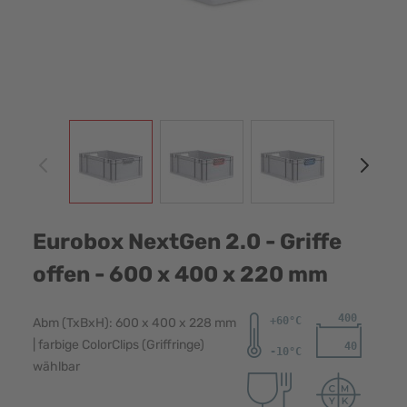
View larger image
View larger image
View larger image
View
Eurobox NextGen 2.0 - Griffe
offen - 600 x 400 x 220 mm
Abm (TxBxH): 600 x 400 x 228 mm
| farbige ColorClips (Griffringe)
wählbar