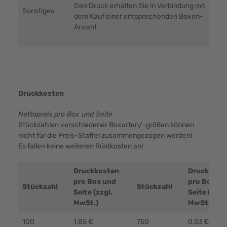
Den Druck erhalten Sie in Verbindung mit
Sonstiges
dem Kauf einer entsprechenden Boxen-
Anzahl.
Druckkosten
Nettopreis pro Box und Seite
Stückzahlen verschiedener Boxarten/-größen können
nicht für die Preis-Staffel zusammengezogen werden!
Es fallen keine weiteren Rüstkosten an!
Druckkosten
Druckkost
pro Box und
pro Box un
Stückzahl
Stückzahl
Seite (zzgl.
Seite (zzgl.
MwSt.)
MwSt.)
100
1,85 €
750
0,53 €