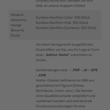
Druckes wünschen, wenden Sie sich
bitte an unsere Support-Hotline
Mindest-
Eurobox NextGen Color: 100 Stück
abnahme-
Eurobox NextGen Grip: 100 Stück
menge
Eurobox NextGen Economy: 100 Stück
Boxen &
Druck
Für einen fachgerecht ausgeführten
Druck bitten wir Sie, uns Ihr Logo in Form
einer „
Vektor-Datei
“ zukommen zu
lassen,
Dateiendungen sind:
• .PDF • .AI • .EPS
• .CDR
Vektor-Dateien definieren ein Bild aus
geometrischen Figuren (Kreise,
Rechtecke, Linien, usw.). Sie können
ohne Qualitätsverluste vergrößert und
verkleinert werden und sind deshalb
Grundvoraussetzungen für eine