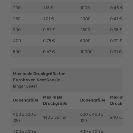
200
1,15 €
1000
0,48 €
250
1,01 €
2000
0,41 €
300
0,87 €
2500
0,35 €
400
0,75 €
5000
0,32 €
500
0,67 €
10000
0,31 €
Maximale Druckgröße für
Euroboxen NextGen
(je
langer Seite)
Maximale
Maximale
Boxengröße
Boxengröße
Druckgröße
Druckgröß
400 x 300 x
600 x 400 x
140 x 30 mm
240 x 30 m
120
120
400 x 300 x
600 x 400 x