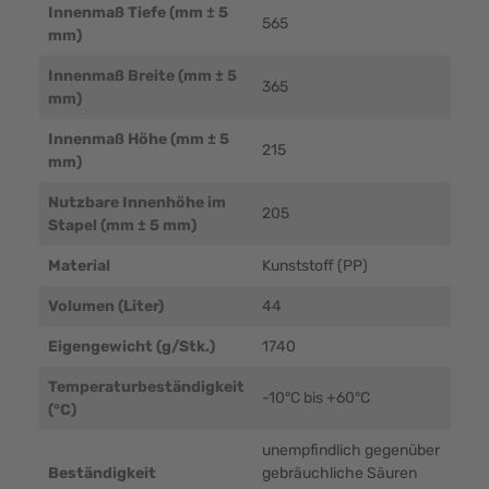
Innenmaß Tiefe (mm ± 5
565
mm)
Innenmaß Breite (mm ± 5
365
mm)
Innenmaß Höhe (mm ± 5
215
mm)
Nutzbare Innenhöhe im
205
Stapel (mm ± 5 mm)
Material
Kunststoff (PP)
Volumen (Liter)
44
Eigengewicht (g/Stk.)
1740
Temperaturbeständigkeit
-10°C bis +60°C
(°C)
unempfindlich gegenüber
Beständigkeit
gebräuchliche Säuren