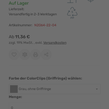
Verfügbarkeit:
Auf Lager
Lieferzeit:
Versandfertig in 2-3 Werktagen
Artikelnummer:
N2O64-22-04
Ab
11,36 €
zzgl. 19% MwSt.
, exkl.
Versandkosten
Farbe der ColorClips (Griffringe) wählen:
Grau, ohne Griffringe
Menge: