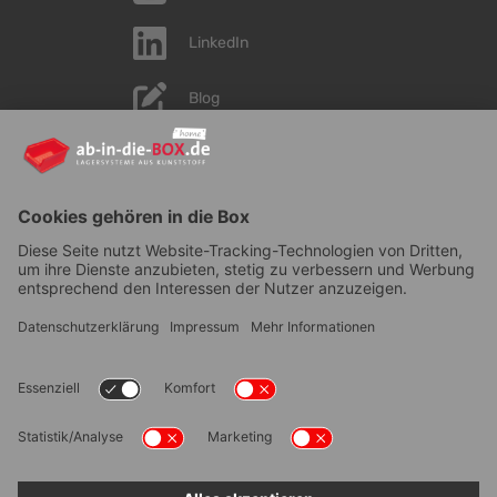
LinkedIn
Blog
YouTube
AGB
|
Lieferung
|
Zahlungsarten
|
Datenschutz
|
Bestellvorgang
|
Impressum
|
Information zur