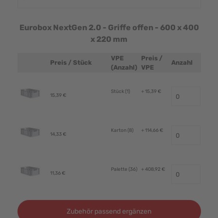
Eurobox NextGen 2.0 - Griffe offen - 600 x 400
x 220 mm
VPE
Preis /
Preis / Stück
Anzahl
Produktbild
(Anzahl)
VPE
Stück (1)
+ 15,39 €
15,39 €
Karton (8)
+ 114,66 €
14,33 €
Palette (36)
+ 408,92 €
11,36 €
Zubehör passend ergänzen